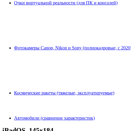
Очки виртуальной реальности (для ПК и консолей)
Фотокамеры Canon, Nikon и Sony (полнокадровые, с 2020
Космические ракеты (тяжелые, эксплуатируемые)
Автомобили (сравнение характеристик)
iPadOS_145x184