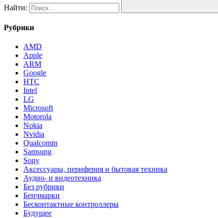
Найти:
Рубрики
AMD
Apple
ARM
Google
HTC
Intel
LG
Microsoft
Motorola
Nokia
Nvidia
Qualcomm
Samsung
Sony
Аксессуары, периферия и бытовая техника
Аудио- и видеотехника
Без рубрики
Бенчмарки
Бесконтактные контроллеры
Будущее