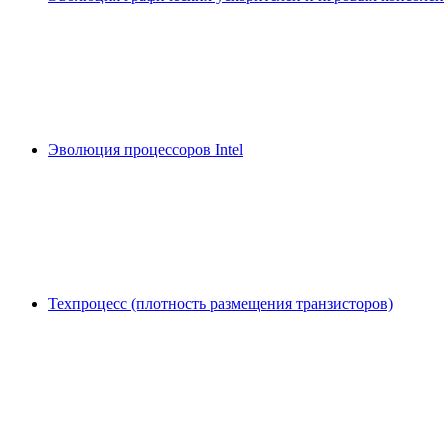
Эволюция процессоров Intel
Техпроцесс (плотность размещения транзисторов)