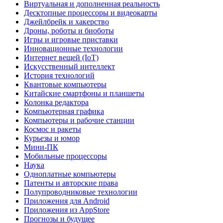
Виртуальная и дополненная реальность
Десктопные процессоры и видеокарты
Джейлбрейк и хакерство
Дроны, роботы и биоботы
Игры и игровые приставки
Инновационные технологии
Интернет вещей (IoT)
Искусственный интеллект
История технологий
Квантовые компьютеры
Китайские смартфоны и планшеты
Колонка редактора
Компьютерная графика
Компьютеры и рабочие станции
Космос и ракеты
Курьезы и юмор
Мини-ПК
Мобильные процессоры
Наука
Одноплатные компьютеры
Патенты и авторские права
Полупроводниковые технологии
Приложения для Android
Приложения из AppStore
Прогнозы и будущее