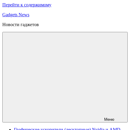
Перейти к содержимому
Gadgets News
Новости гаджетов
Меню
Графические ускорители (десктопные) Nvidia и AMD