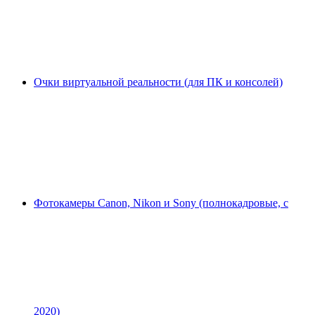
Очки виртуальной реальности (для ПК и консолей)
Фотокамеры Canon, Nikon и Sony (полнокадровые, с
2020)