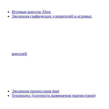
Игровые консоли Xbox
Эволюция графических ускорителей и игровых
консолей
Эволюция процессоров Intel
Техпроцесс (плотность размещения транзисторов)