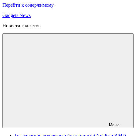
Перейти к содержимому
Gadgets News
Новости гаджетов
Меню
Графические ускорители (десктопные) Nvidia и AMD