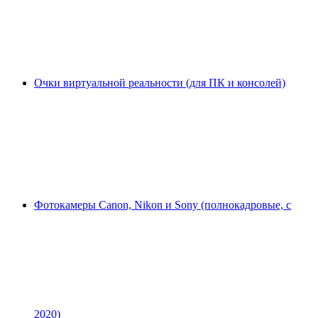
Очки виртуальной реальности (для ПК и консолей)
Фотокамеры Canon, Nikon и Sony (полнокадровые, с
2020)