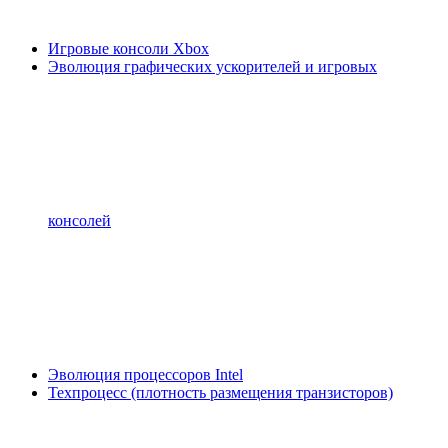
Игровые консоли Xbox
Эволюция графических ускорителей и игровых
консолей
Эволюция процессоров Intel
Техпроцесс (плотность размещения транзисторов)