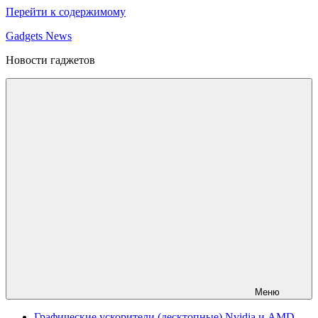
Перейти к содержимому
Gadgets News
Новости гаджетов
Меню
Графические ускорители (десктопные) Nvidia и AMD