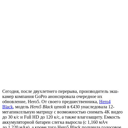
Сегодня, после двухлетнего перерыва, производитель экш-
камер компания GoPro анонсировала очередное их
обновление, Hero5. От своего предшественника,
Hero4
Black
, модель
Hero5 Black
ценой в €430 унаследовала 12-
мегапиксельную матрицу с возможностью снимать 4K видео
до 30 к/с и Full HD до 120 к/с, а также влагозащиту. Емкость
аккумуляторной батареи слегка выросла (с 1,160 мАч
до 1,220 мАч), а кроме того Hero5 Black получила голосовое