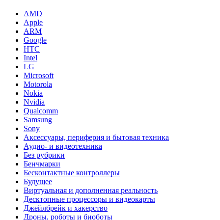
AMD
Apple
ARM
Google
HTC
Intel
LG
Microsoft
Motorola
Nokia
Nvidia
Qualcomm
Samsung
Sony
Аксессуары, периферия и бытовая техника
Аудио- и видеотехника
Без рубрики
Бенчмарки
Бесконтактные контроллеры
Будущее
Виртуальная и дополненная реальность
Десктопные процессоры и видеокарты
Джейлбрейк и хакерство
Дроны, роботы и биоботы