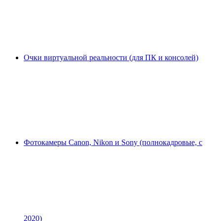
Очки виртуальной реальности (для ПК и консолей)
Фотокамеры Canon, Nikon и Sony (полнокадровые, с
2020)