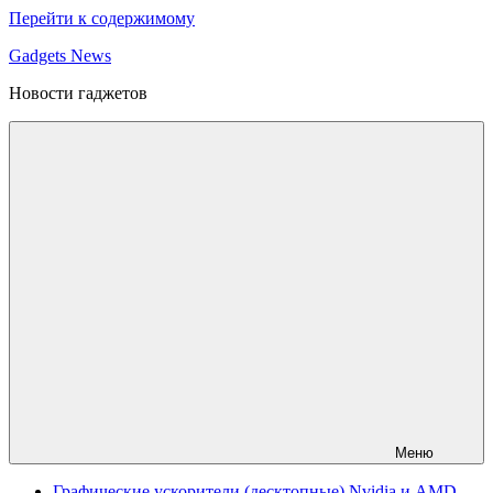
Перейти к содержимому
Gadgets News
Новости гаджетов
Меню
Графические ускорители (десктопные) Nvidia и AMD