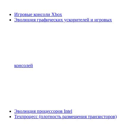
Игровые консоли Xbox
Эволюция графических ускорителей и игровых
консолей
Эволюция процессоров Intel
Техпроцесс (плотность размещения транзисторов)