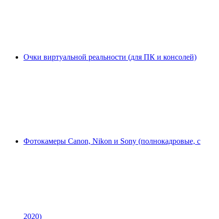
Очки виртуальной реальности (для ПК и консолей)
Фотокамеры Canon, Nikon и Sony (полнокадровые, с
2020)