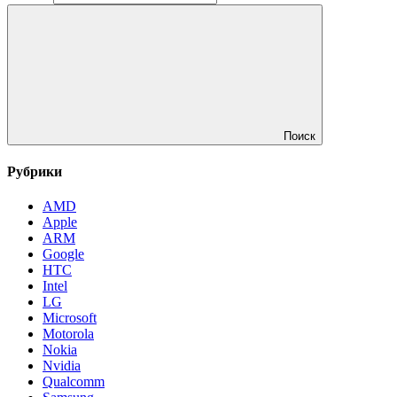
Поиск
Рубрики
AMD
Apple
ARM
Google
HTC
Intel
LG
Microsoft
Motorola
Nokia
Nvidia
Qualcomm