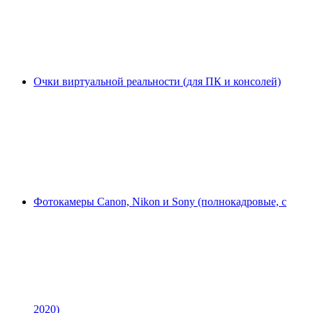
Очки виртуальной реальности (для ПК и консолей)
Фотокамеры Canon, Nikon и Sony (полнокадровые, с
2020)