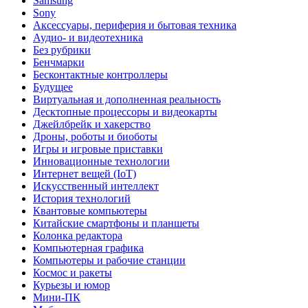
Samsung
Sony
Аксессуары, периферия и бытовая техника
Аудио- и видеотехника
Без рубрики
Бенчмарки
Бесконтактные контроллеры
Будущее
Виртуальная и дополненная реальность
Десктопные процессоры и видеокарты
Джейлбрейк и хакерство
Дроны, роботы и биоботы
Игры и игровые приставки
Инновационные технологии
Интернет вещей (IoT)
Искусственный интеллект
История технологий
Квантовые компьютеры
Китайские смартфоны и планшеты
Колонка редактора
Компьютерная графика
Компьютеры и рабочие станции
Космос и ракеты
Курьезы и юмор
Мини-ПК