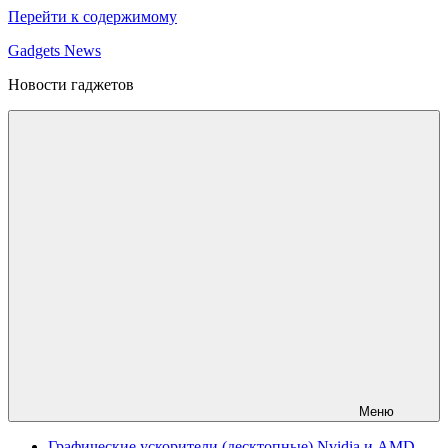
Перейти к содержимому
Gadgets News
Новости гаджетов
Меню
Графические ускорители (десктопные) Nvidia и AMD