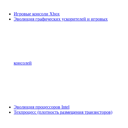
Игровые консоли Xbox
Эволюция графических ускорителей и игровых
консолей
Эволюция процессоров Intel
Техпроцесс (плотность размещения транзисторов)