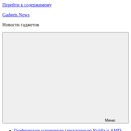
Перейти к содержимому
Gadgets News
Новости гаджетов
Меню
Графические ускорители (десктопные) Nvidia и AMD