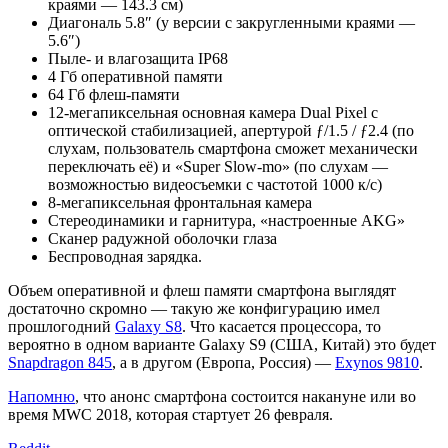
краями — 143.3 см)
Диагональ 5.8″ (у версии с закругленными краями —
5.6″)
Пыле- и влагозащита IP68
4 Гб оперативной памяти
64 Гб флеш-памяти
12-мегапиксельная основная камера Dual Pixel с
оптической стабилизацией, апертурой ƒ/1.5 / ƒ2.4 (по
слухам, пользователь смартфона сможет механически
переключать её) и «Super Slow-mo» (по слухам —
возможностью видеосъемки с частотой 1000 к/с)
8-мегапиксельная фронтальная камера
Стереодинамики и гарнитура, «настроенные AKG»
Сканер радужной оболочки глаза
Беспроводная зарядка.
Объем оперативной и флеш памяти смартфона выглядят
достаточно скромно — такую же конфигурацию имел
прошлогодний
Galaxy S8
. Что касается процессора, то
вероятно в одном варианте Galaxy S9 (США, Китай) это будет
Snapdragon 845
, а в другом (Европа, Россия) —
Exynos 9810
.
Напомню
, что анонс смартфона состоится накануне или во
время MWC 2018, которая стартует 26 февраля.