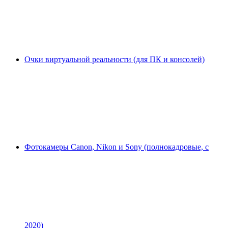
Очки виртуальной реальности (для ПК и консолей)
Фотокамеры Canon, Nikon и Sony (полнокадровые, с
2020)