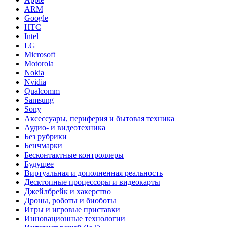
ARM
Google
HTC
Intel
LG
Microsoft
Motorola
Nokia
Nvidia
Qualcomm
Samsung
Sony
Аксессуары, периферия и бытовая техника
Аудио- и видеотехника
Без рубрики
Бенчмарки
Бесконтактные контроллеры
Будущее
Виртуальная и дополненная реальность
Десктопные процессоры и видеокарты
Джейлбрейк и хакерство
Дроны, роботы и биоботы
Игры и игровые приставки
Инновационные технологии