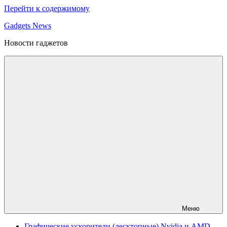
Перейти к содержимому
Gadgets News
Новости гаджетов
Меню
Графические ускорители (десктопные) Nvidia и AMD