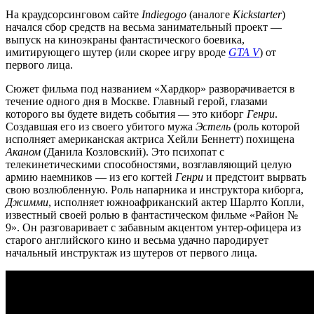
На краудсорсинговом сайте
Indiegogo
(аналоге
Kickstarter
)
начался сбор средств на весьма занимательный проект —
выпуск на киноэкраны фантастического боевика,
имитирующего шутер (или скорее игру вроде
GTA V
) от
первого лица.
Сюжет фильма под названием «Хардкор» разворачивается в
течение одного дня в Москве. Главный герой, глазами
которого вы будете видеть события — это киборг
Генри
.
Создавшая его из своего убитого мужа
Эстель
(роль которой
исполняет американская актриса Хейли Беннетт) похищена
Аканом
(Данила Козловский). Это психопат с
телекинетическими способностями, возглавляющий целую
армию наемников — из его когтей
Генри
и предстоит вырвать
свою возлюбленную. Роль напарника и инструктора киборга,
Джимми
, исполняет южноафриканский актер Шарлто Копли,
известный своей ролью в фантастическом фильме «Район №
9». Он разговаривает с забавным акцентом унтер-офицера из
старого английского кино и весьма удачно пародирует
начальный инструктаж из шутеров от первого лица.