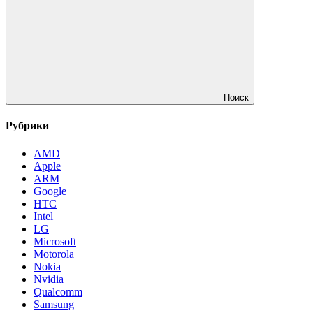
Поиск
Рубрики
AMD
Apple
ARM
Google
HTC
Intel
LG
Microsoft
Motorola
Nokia
Nvidia
Qualcomm
Samsung