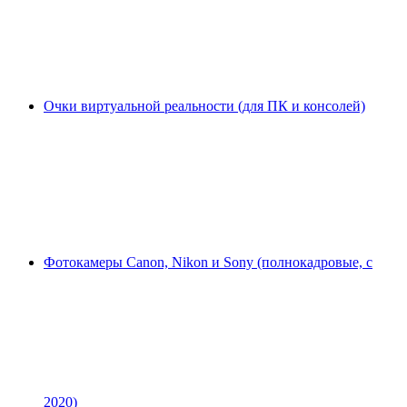
Очки виртуальной реальности (для ПК и консолей)
Фотокамеры Canon, Nikon и Sony (полнокадровые, с
2020)