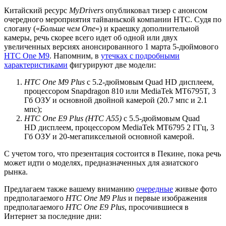
Китайский ресурс
MyDrivers
опубликовал тизер с анонсом
очередного мероприятия тайваньской компании HTC. Судя по
слогану («
Больше чем One
«) и краешку дополнительной
камеры, речь скорее всего идет об одной или двух
увеличенных версиях анонсированного 1 марта 5-дюймового
HTC One M9
. Напомним, в
утечках с подробными
характеристиками
фигурируют две модели:
HTC One M9 Plus
с 5.2-дюймовым Quad HD дисплеем,
процессором Snapdragon 810 или MediaTek MT6795T, 3
Гб ОЗУ и основной двойной камерой (20.7 мпс и 2.1
мпс);
HTC One E9 Plus (HTC A55)
с 5.5-дюймовым Quad
HD дисплеем, процессором MediaTek MT6795 2 ГГц, 3
Гб ОЗУ и 20-мегапиксельной основной камерой.
С учетом того, что презентация состоится в Пекине, пока речь
может идти о моделях, предназначенных для азиатского
рынка.
Предлагаем также вашему вниманию
очередные
живые фото
предполагаемого
HTC One M9 Plus
и первые изображения
предполагаемого
HTC One E9 Plus
, просочившиеся в
Интернет за последние дни: