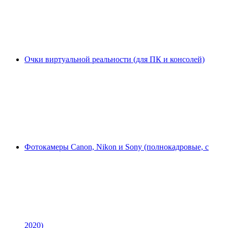
Очки виртуальной реальности (для ПК и консолей)
Фотокамеры Canon, Nikon и Sony (полнокадровые, с
2020)