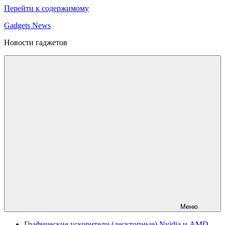
Перейти к содержимому
Gadgets News
Новости гаджетов
Меню
Графические ускорители (десктопные) Nvidia и AMD