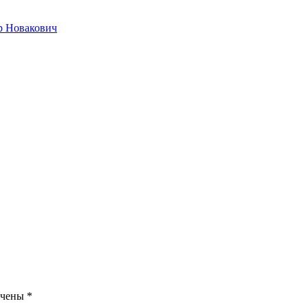
р Новакович
ечены
*