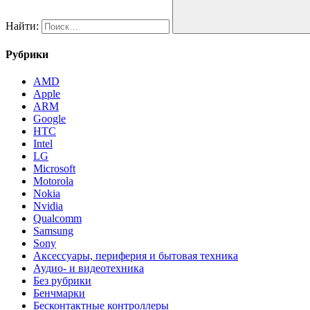
Найти:
Рубрики
AMD
Apple
ARM
Google
HTC
Intel
LG
Microsoft
Motorola
Nokia
Nvidia
Qualcomm
Samsung
Sony
Аксессуары, периферия и бытовая техника
Аудио- и видеотехника
Без рубрики
Бенчмарки
Бесконтактные контроллеры