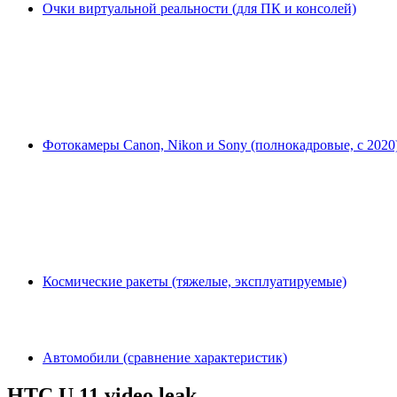
Очки виртуальной реальности (для ПК и консолей)
Фотокамеры Canon, Nikon и Sony (полнокадровые, с 2020
Космические ракеты (тяжелые, эксплуатируемые)
Автомобили (сравнение характеристик)
HTC U 11 video leak