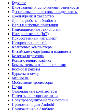
Будущее
Виртуальная и дополненная реальность
Десктопные процессоры и видеокарты
Джейлбрейк и хакерство
Дроны, роботы и биоботы
Игры и игровые приставки
Инновационные технологии
Интернет вещей (IoT)
Искусственный интеллект
История технологий
Квантовые компьютеры
Китайские смартфоны и планшеты
Колонка редактора
Компьютерная графика
Компьютеры и рабочие станции
Космос и ракеты
Курьезы и юмор
Мини-ПК
Мобильные процессоры
Наука
Одноплатные компьютеры
Патенты и авторские права
Полупроводниковые технологии
Приложения для Android
Приложения из AppStore