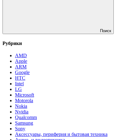
Поиск
Рубрики
AMD
Apple
ARM
Google
HTC
Intel
LG
Microsoft
Motorola
Nokia
Nvidia
Qualcomm
Samsung
Sony
Аксессуары, периферия и бытовая техника
Аудио- и видеотехника