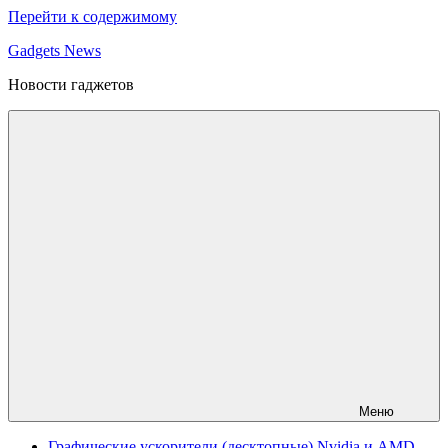
Перейти к содержимому
Gadgets News
Новости гаджетов
Меню
Графические ускорители (десктопные) Nvidia и AMD