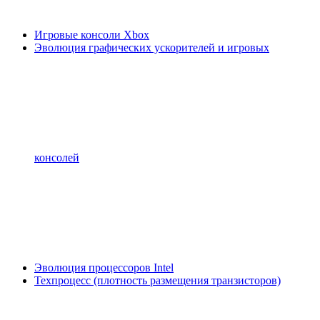
Игровые консоли Xbox
Эволюция графических ускорителей и игровых
консолей
Эволюция процессоров Intel
Техпроцесс (плотность размещения транзисторов)