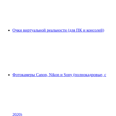
Очки виртуальной реальности (для ПК и консолей)
Фотокамеры Canon, Nikon и Sony (полнокадровые, с
2020)