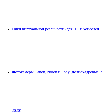
Очки виртуальной реальности (для ПК и консолей)
Фотокамеры Canon, Nikon и Sony (полнокадровые, с
2020)