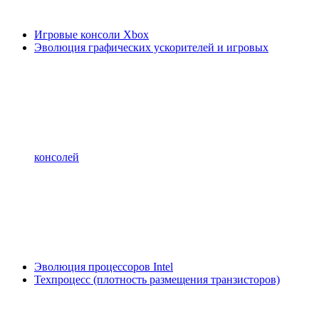
Игровые консоли Xbox
Эволюция графических ускорителей и игровых
консолей
Эволюция процессоров Intel
Техпроцесс (плотность размещения транзисторов)