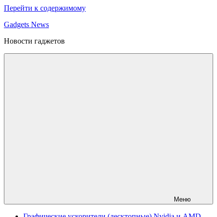
Перейти к содержимому
Gadgets News
Новости гаджетов
Меню
Графические ускорители (десктопные) Nvidia и AMD