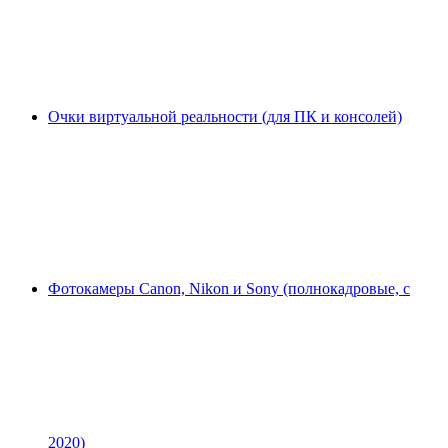
Очки виртуальной реальности (для ПК и консолей)
Фотокамеры Canon, Nikon и Sony (полнокадровые, с
2020)