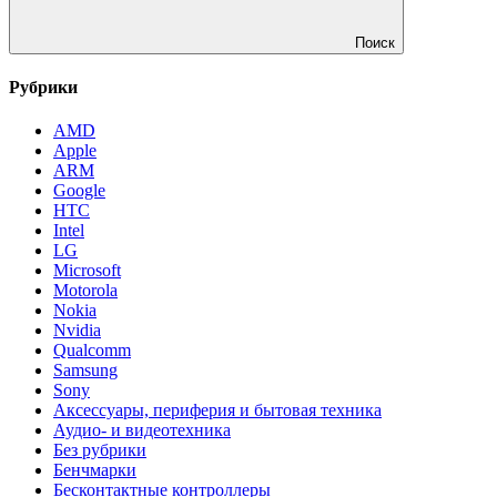
Поиск
Рубрики
AMD
Apple
ARM
Google
HTC
Intel
LG
Microsoft
Motorola
Nokia
Nvidia
Qualcomm
Samsung
Sony
Аксессуары, периферия и бытовая техника
Аудио- и видеотехника
Без рубрики
Бенчмарки
Бесконтактные контроллеры