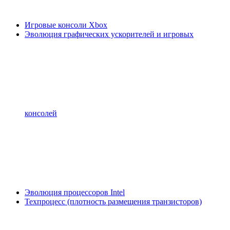
Игровые консоли Xbox
Эволюция графических ускорителей и игровых
консолей
Эволюция процессоров Intel
Техпроцесс (плотность размещения транзисторов)