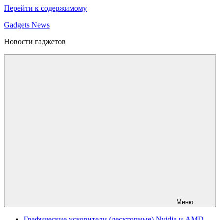
Перейти к содержимому
Gadgets News
Новости гаджетов
Меню
Графические ускорители (десктопные) Nvidia и AMD