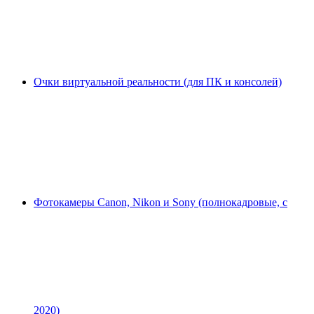
Очки виртуальной реальности (для ПК и консолей)
Фотокамеры Canon, Nikon и Sony (полнокадровые, с
2020)