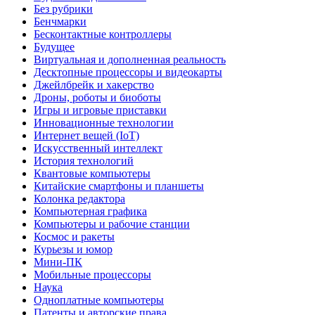
Без рубрики
Бенчмарки
Бесконтактные контроллеры
Будущее
Виртуальная и дополненная реальность
Десктопные процессоры и видеокарты
Джейлбрейк и хакерство
Дроны, роботы и биоботы
Игры и игровые приставки
Инновационные технологии
Интернет вещей (IoT)
Искусственный интеллект
История технологий
Квантовые компьютеры
Китайские смартфоны и планшеты
Колонка редактора
Компьютерная графика
Компьютеры и рабочие станции
Космос и ракеты
Курьезы и юмор
Мини-ПК
Мобильные процессоры
Наука
Одноплатные компьютеры
Патенты и авторские права