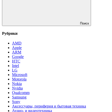
Поиск
Рубрики
AMD
Apple
ARM
Google
HTC
Intel
LG
Microsoft
Motorola
Nokia
Nvidia
Qualcomm
Samsung
Sony
Аксессуары, периферия и бытовая техника
Аудио- и видеотехника