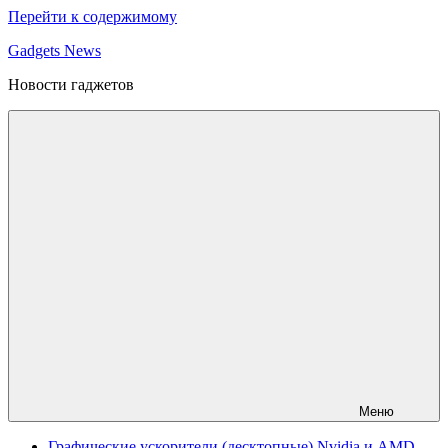
Перейти к содержимому
Gadgets News
Новости гаджетов
Меню
Графические ускорители (десктопные) Nvidia и AMD