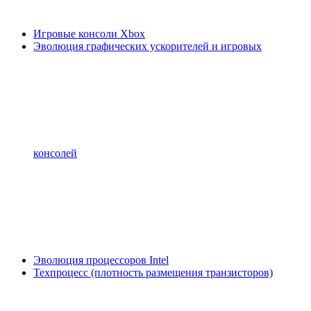
Игровые консоли Xbox
Эволюция графических ускорителей и игровых
консолей
Эволюция процессоров Intel
Техпроцесс (плотность размещения транзисторов)