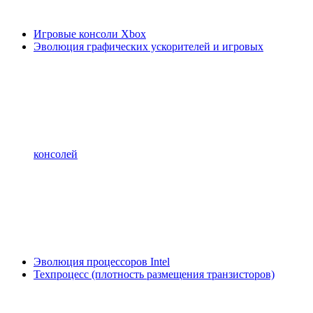
Игровые консоли Xbox
Эволюция графических ускорителей и игровых
консолей
Эволюция процессоров Intel
Техпроцесс (плотность размещения транзисторов)