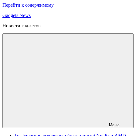
Перейти к содержимому
Gadgets News
Новости гаджетов
Меню
Графические ускорители (десктопные) Nvidia и AMD