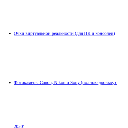
Очки виртуальной реальности (для ПК и консолей)
Фотокамеры Canon, Nikon и Sony (полнокадровые, с
2020)