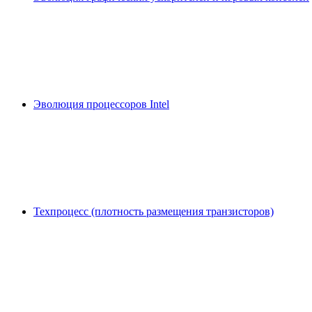
Эволюция процессоров Intel
Техпроцесс (плотность размещения транзисторов)