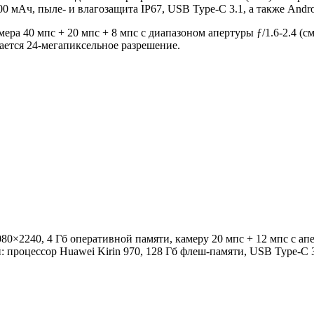
00 мАч, пыле- и влагозащита IP67, USB Type-C 3.1, а также Andro
ра 40 мпс + 20 мпс + 8 мпс с диапазоном апертуры ƒ/1.6-2.4 (с
вается 24-мегапиксельное разрешение.
0×2240, 4 Гб оперативной памяти, камеру 20 мпс + 12 мпс с апе
процессор Huawei Kirin 970, 128 Гб флеш-памяти, USB Type-C 3.