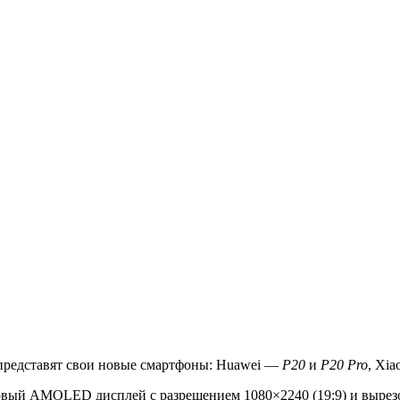
 представят свои новые смартфоны: Huawei —
P20
и
P20 Pro
, Xi
мовый AMOLED дисплей с разрешением 1080×2240 (19:9) и вырез