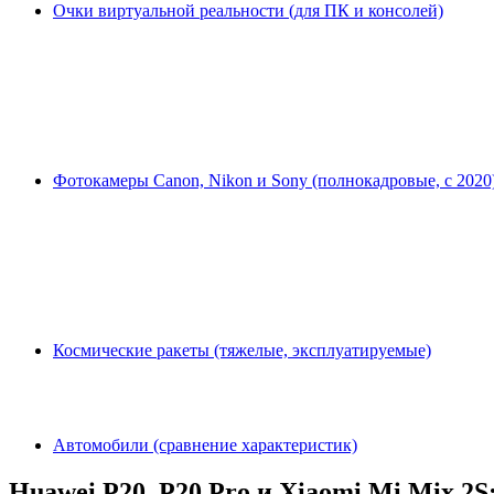
Очки виртуальной реальности (для ПК и консолей)
Фотокамеры Canon, Nikon и Sony (полнокадровые, с 2020
Космические ракеты (тяжелые, эксплуатируемые)
Автомобили (сравнение характеристик)
Huawei P20, P20 Pro и Xiaomi Mi Mix 2S