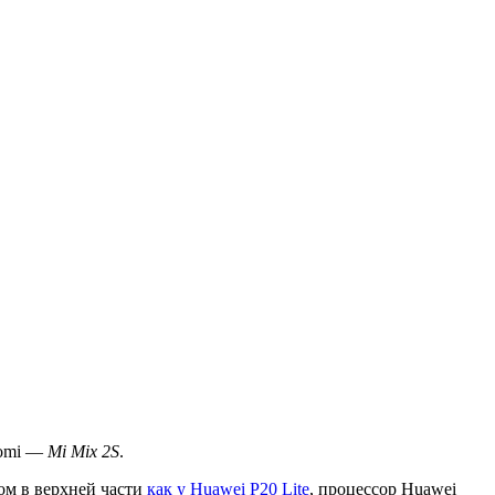
aomi —
Mi Mix 2S
.
ом в верхней части
как у Huawei P20 Lite
, процессор Huawei