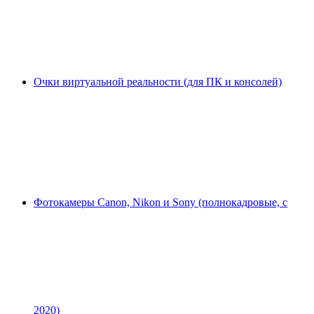
Очки виртуальной реальности (для ПК и консолей)
Фотокамеры Canon, Nikon и Sony (полнокадровые, с
2020)