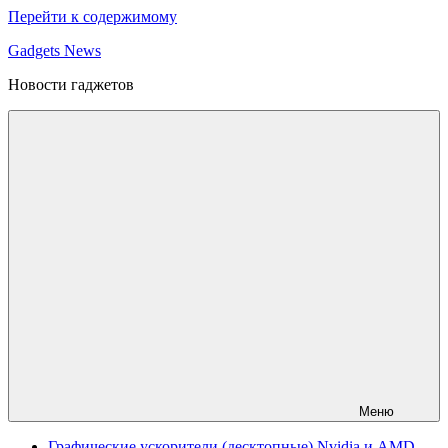
Перейти к содержимому
Gadgets News
Новости гаджетов
Меню
Графические ускорители (десктопные) Nvidia и AMD