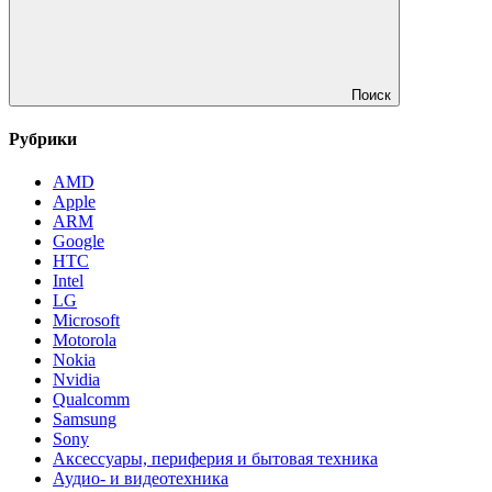
Поиск
Рубрики
AMD
Apple
ARM
Google
HTC
Intel
LG
Microsoft
Motorola
Nokia
Nvidia
Qualcomm
Samsung
Sony
Аксессуары, периферия и бытовая техника
Аудио- и видеотехника