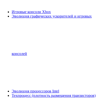
Игровые консоли Xbox
Эволюция графических ускорителей и игровых
консолей
Эволюция процессоров Intel
Техпроцесс (плотность размещения транзисторов)