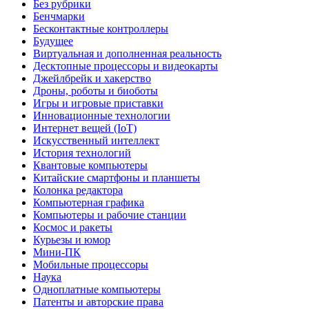
Без рубрики
Бенчмарки
Бесконтактные контроллеры
Будущее
Виртуальная и дополненная реальность
Десктопные процессоры и видеокарты
Джейлбрейк и хакерство
Дроны, роботы и биоботы
Игры и игровые приставки
Инновационные технологии
Интернет вещей (IoT)
Искусственный интеллект
История технологий
Квантовые компьютеры
Китайские смартфоны и планшеты
Колонка редактора
Компьютерная графика
Компьютеры и рабочие станции
Космос и ракеты
Курьезы и юмор
Мини-ПК
Мобильные процессоры
Наука
Одноплатные компьютеры
Патенты и авторские права