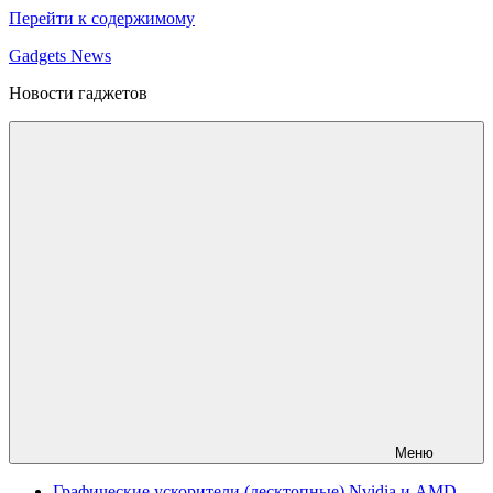
Перейти к содержимому
Gadgets News
Новости гаджетов
Меню
Графические ускорители (десктопные) Nvidia и AMD