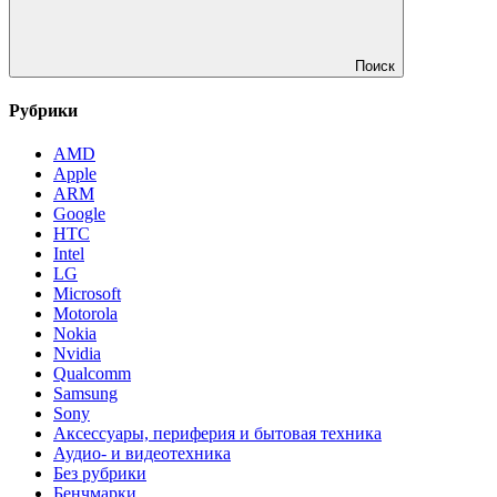
Поиск
Рубрики
AMD
Apple
ARM
Google
HTC
Intel
LG
Microsoft
Motorola
Nokia
Nvidia
Qualcomm
Samsung
Sony
Аксессуары, периферия и бытовая техника
Аудио- и видеотехника
Без рубрики
Бенчмарки