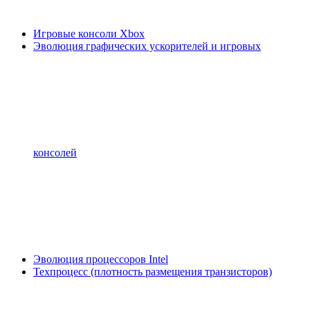
Игровые консоли Xbox
Эволюция графических ускорителей и игровых
консолей
Эволюция процессоров Intel
Техпроцесс (плотность размещения транзисторов)