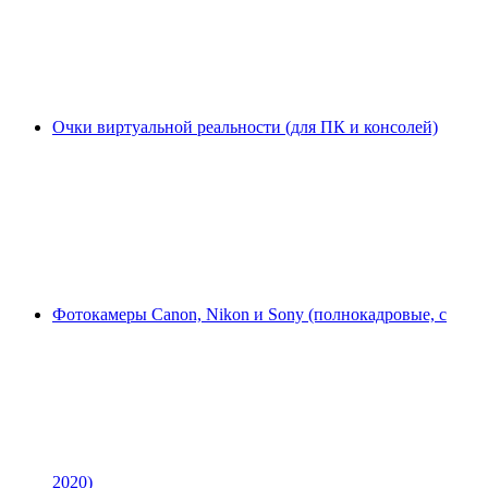
Очки виртуальной реальности (для ПК и консолей)
Фотокамеры Canon, Nikon и Sony (полнокадровые, с
2020)