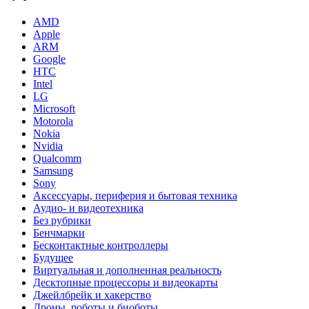
AMD
Apple
ARM
Google
HTC
Intel
LG
Microsoft
Motorola
Nokia
Nvidia
Qualcomm
Samsung
Sony
Аксессуары, периферия и бытовая техника
Аудио- и видеотехника
Без рубрики
Бенчмарки
Бесконтактные контроллеры
Будущее
Виртуальная и дополненная реальность
Десктопные процессоры и видеокарты
Джейлбрейк и хакерство
Дроны, роботы и биоботы