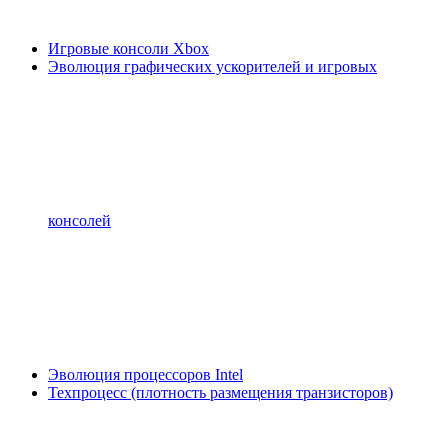
Игровые консоли Xbox
Эволюция графических ускорителей и игровых
консолей
Эволюция процессоров Intel
Техпроцесс (плотность размещения транзисторов)