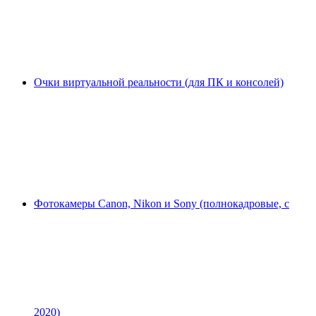
Очки виртуальной реальности (для ПК и консолей)
Фотокамеры Canon, Nikon и Sony (полнокадровые, с
2020)