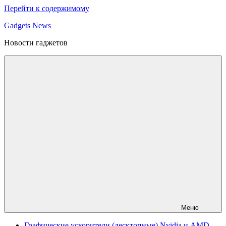
Перейти к содержимому
Gadgets News
Новости гаджетов
Меню
Графические ускорители (десктопные) Nvidia и AMD