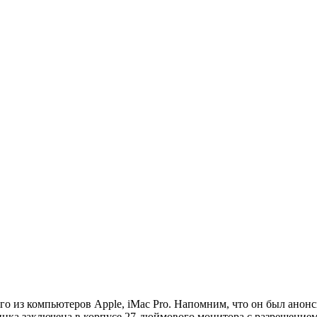
го из компьютеров Apple, iMac Pro. Напомним, что он был анон
чинка заключена в корпусе 27-дюймового монитора с разрешение