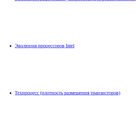
Эволюция процессоров Intel
Техпроцесс (плотность размещения транзисторов)