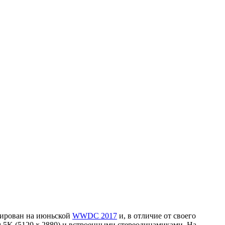
сирован на июньской
WWDC 2017
и, в отличие от своего
м 5K (5120 х 2880) и встроенными стереодинамиками. На