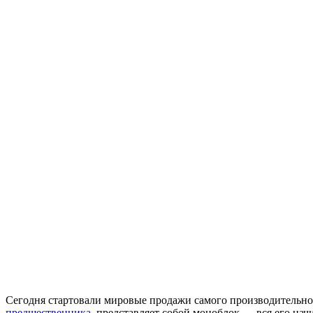
Сегодня стартовали мировые продажи самого производительно
предшественника
, представляет собой моноблок — вся его на