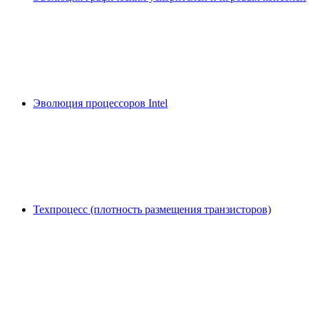
Эволюция процессоров Intel
Техпроцесс (плотность размещения транзисторов)