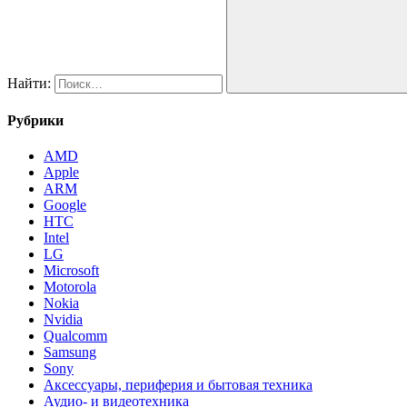
Найти:
Рубрики
AMD
Apple
ARM
Google
HTC
Intel
LG
Microsoft
Motorola
Nokia
Nvidia
Qualcomm
Samsung
Sony
Аксессуары, периферия и бытовая техника
Аудио- и видеотехника