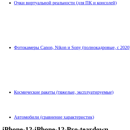
Очки виртуальной реальности (для ПК и консолей)
Фотокамеры Canon, Nikon и Sony (полнокадровые, с 2020
Космические ракеты (тяжелые, эксплуатируемые)
Автомобили (сравнение характеристик)
iPhone-12-iPhone-12-Pro-teardown