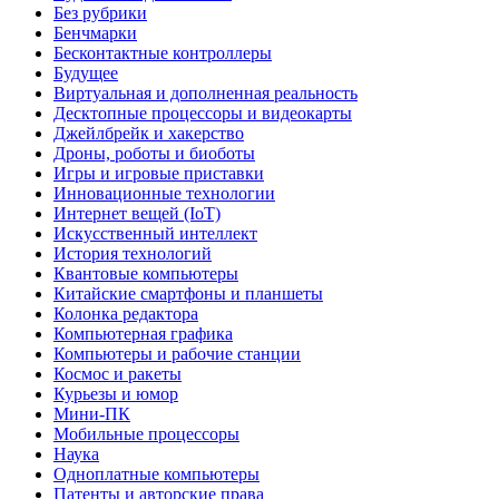
Без рубрики
Бенчмарки
Бесконтактные контроллеры
Будущее
Виртуальная и дополненная реальность
Десктопные процессоры и видеокарты
Джейлбрейк и хакерство
Дроны, роботы и биоботы
Игры и игровые приставки
Инновационные технологии
Интернет вещей (IoT)
Искусственный интеллект
История технологий
Квантовые компьютеры
Китайские смартфоны и планшеты
Колонка редактора
Компьютерная графика
Компьютеры и рабочие станции
Космос и ракеты
Курьезы и юмор
Мини-ПК
Мобильные процессоры
Наука
Одноплатные компьютеры
Патенты и авторские права