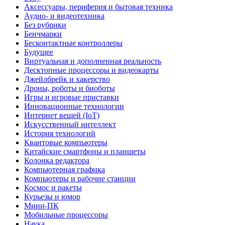
Аксессуары, периферия и бытовая техника
Аудио- и видеотехника
Без рубрики
Бенчмарки
Бесконтактные контроллеры
Будущее
Виртуальная и дополненная реальность
Десктопные процессоры и видеокарты
Джейлбрейк и хакерство
Дроны, роботы и биоботы
Игры и игровые приставки
Инновационные технологии
Интернет вещей (IoT)
Искусственный интеллект
История технологий
Квантовые компьютеры
Китайские смартфоны и планшеты
Колонка редактора
Компьютерная графика
Компьютеры и рабочие станции
Космос и ракеты
Курьезы и юмор
Мини-ПК
Мобильные процессоры
Наука