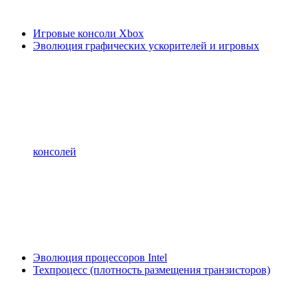
Игровые консоли Xbox
Эволюция графических ускорителей и игровых
консолей
Эволюция процессоров Intel
Техпроцесс (плотность размещения транзисторов)