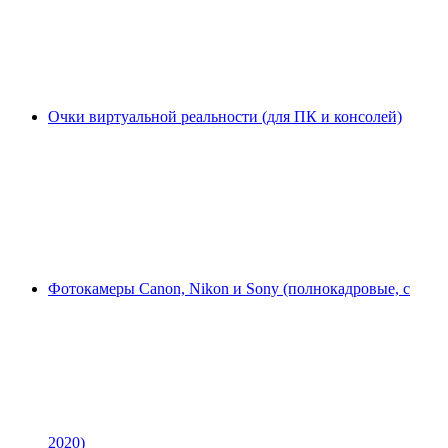
Очки виртуальной реальности (для ПК и консолей)
Фотокамеры Canon, Nikon и Sony (полнокадровые, с
2020)