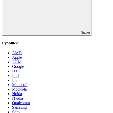
Поиск
Рубрики
AMD
Apple
ARM
Google
HTC
Intel
LG
Microsoft
Motorola
Nokia
Nvidia
Qualcomm
Samsung
Sony