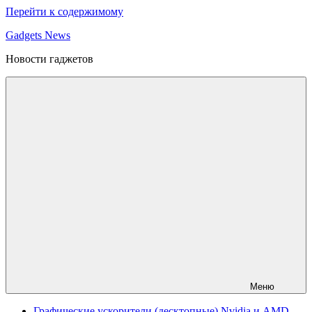
Перейти к содержимому
Gadgets News
Новости гаджетов
Меню
Графические ускорители (десктопные) Nvidia и AMD