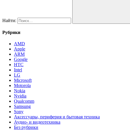
Найти:
Рубрики
AMD
Apple
ARM
Google
HTC
Intel
LG
Microsoft
Motorola
Nokia
Nvidia
Qualcomm
Samsung
Sony
Аксессуары, периферия и бытовая техника
Аудио- и видеотехника
Без рубрики