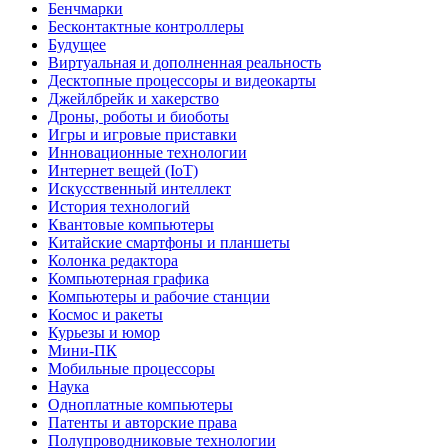
Бенчмарки
Бесконтактные контроллеры
Будущее
Виртуальная и дополненная реальность
Десктопные процессоры и видеокарты
Джейлбрейк и хакерство
Дроны, роботы и биоботы
Игры и игровые приставки
Инновационные технологии
Интернет вещей (IoT)
Искусственный интеллект
История технологий
Квантовые компьютеры
Китайские смартфоны и планшеты
Колонка редактора
Компьютерная графика
Компьютеры и рабочие станции
Космос и ракеты
Курьезы и юмор
Мини-ПК
Мобильные процессоры
Наука
Одноплатные компьютеры
Патенты и авторские права
Полупроводниковые технологии