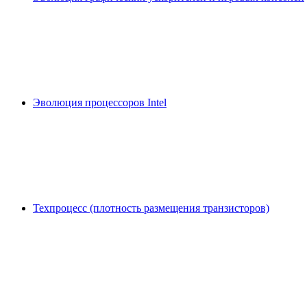
Эволюция процессоров Intel
Техпроцесс (плотность размещения транзисторов)