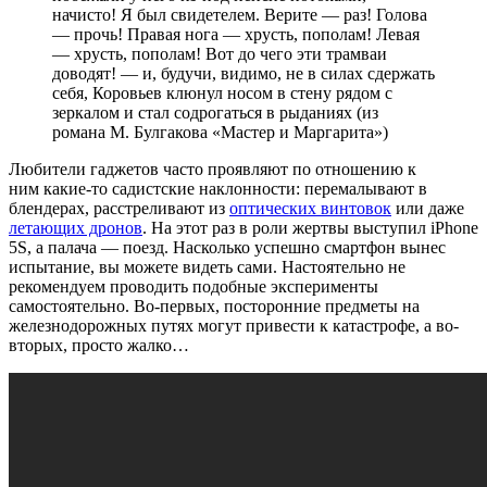
начисто! Я был свидетелем. Верите — раз! Голова
— прочь! Правая нога — хрусть, пополам! Левая
— хрусть, пополам! Вот до чего эти трамваи
доводят! — и, будучи, видимо, не в силах сдержать
себя, Коровьев клюнул носом в стену рядом с
зеркалом и стал содрогаться в рыданиях (из
романа М. Булгакова «Мастер и Маргарита»)
Любители гаджетов часто проявляют по отношению к
ним какие-то садистские наклонности: перемалывают в
блендерах, расстреливают из
оптических винтовок
или даже
летающих дронов
. На этот раз в роли жертвы выступил iPhone
5S, а палача — поезд. Насколько успешно смартфон вынес
испытание, вы можете видеть сами. Настоятельно не
рекомендуем проводить подобные эксперименты
самостоятельно. Во-первых, посторонние предметы на
железнодорожных путях могут привести к катастрофе, а во-
вторых, просто жалко…