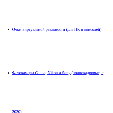
Очки виртуальной реальности (для ПК и консолей)
Фотокамеры Canon, Nikon и Sony (полнокадровые, с
2020)