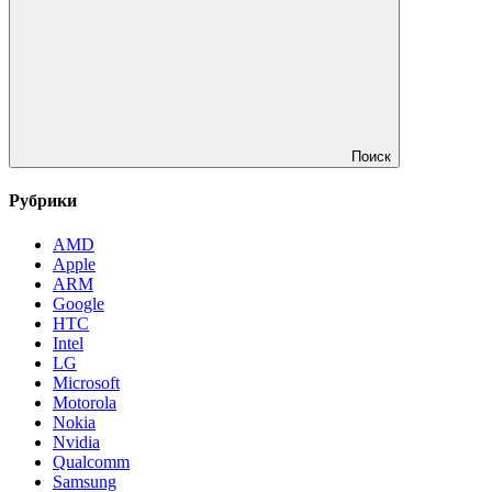
Поиск
Рубрики
AMD
Apple
ARM
Google
HTC
Intel
LG
Microsoft
Motorola
Nokia
Nvidia
Qualcomm
Samsung