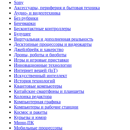
Sony
Аксессуары, периферия и бытовая техника
Аудио- и видеотехника
Без рубрики
Бенчмарки
Бесконтактные контроллеры
Будущее
Виртуальная и дополненная реальность
Десктопные процессоры и видеокарты
Джейлбрейк и хакерство
Дроны, роботы и биоботы
Игры и игровые приставки
Инновационные технологии
Интернет вещей (IoT)
Искусственный интеллект
История технологий
Квантовые компьютеры
Китайские смартфоны и планшеты
Колонка редактора
Компьютерная графика
Компьютеры и рабочие станции
Космос и ракеты
Курьезы и юмор
Мини-ПК
Мобильные процессоры