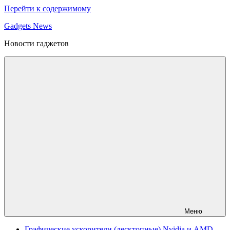
Перейти к содержимому
Gadgets News
Новости гаджетов
Меню
Графические ускорители (десктопные) Nvidia и AMD