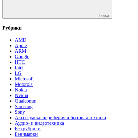
Поиск
Рубрики
AMD
Apple
ARM
Google
HTC
Intel
LG
Microsoft
Motorola
Nokia
Nvidia
Qualcomm
Samsung
Sony
Аксессуары, периферия и бытовая техника
Аудио- и видеотехника
Без рубрики
Бенчмарки