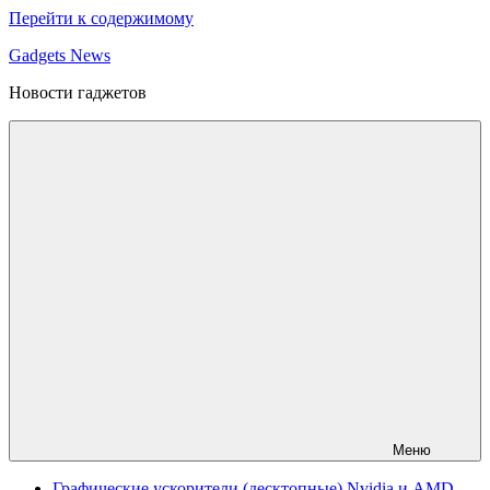
Перейти к содержимому
Gadgets News
Новости гаджетов
Меню
Графические ускорители (десктопные) Nvidia и AMD