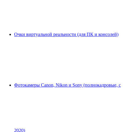
Очки виртуальной реальности (для ПК и консолей)
Фотокамеры Canon, Nikon и Sony (полнокадровые, с
2020)