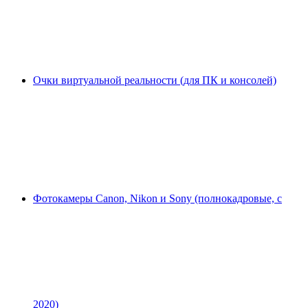
Очки виртуальной реальности (для ПК и консолей)
Фотокамеры Canon, Nikon и Sony (полнокадровые, с
2020)