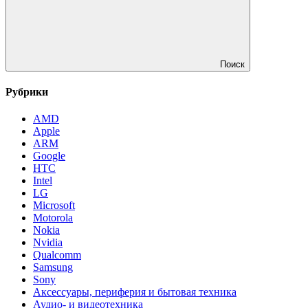
Поиск
Рубрики
AMD
Apple
ARM
Google
HTC
Intel
LG
Microsoft
Motorola
Nokia
Nvidia
Qualcomm
Samsung
Sony
Аксессуары, периферия и бытовая техника
Аудио- и видеотехника