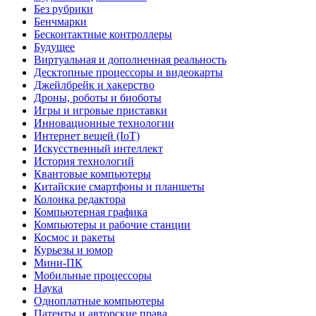
Без рубрики
Бенчмарки
Бесконтактные контроллеры
Будущее
Виртуальная и дополненная реальность
Десктопные процессоры и видеокарты
Джейлбрейк и хакерство
Дроны, роботы и биоботы
Игры и игровые приставки
Инновационные технологии
Интернет вещей (IoT)
Искусственный интеллект
История технологий
Квантовые компьютеры
Китайские смартфоны и планшеты
Колонка редактора
Компьютерная графика
Компьютеры и рабочие станции
Космос и ракеты
Курьезы и юмор
Мини-ПК
Мобильные процессоры
Наука
Одноплатные компьютеры
Патенты и авторские права