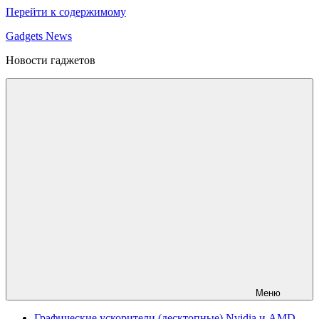
Перейти к содержимому
Gadgets News
Новости гаджетов
Меню
Графические ускорители (десктопные) Nvidia и AMD