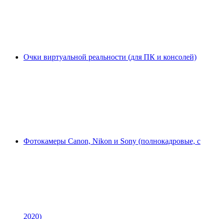
Очки виртуальной реальности (для ПК и консолей)
Фотокамеры Canon, Nikon и Sony (полнокадровые, с
2020)