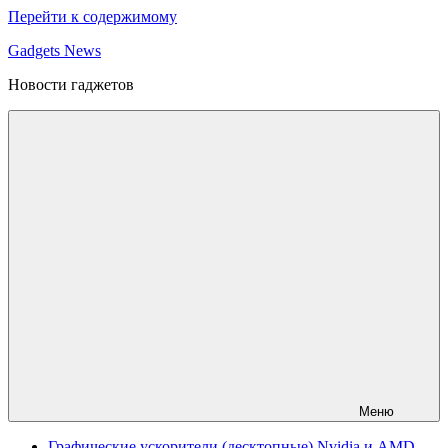
Перейти к содержимому
Gadgets News
Новости гаджетов
Меню
Графические ускорители (десктопные) Nvidia и AMD