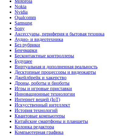
Motorola
Nokia
Nvidia
Qualcomm
Samsung
Sony
Аксессуары, периферия и бытовая техника
Аудио- и видеотехника
Без рубрики
Бенчмарки
Бесконтактные контроллеры
Будущее
Виртуальная и дополненная реальность
Десктопные процессоры и видеокарты
Джейлбрейк и хакерство
Дроны, роботы и биоботы
Игры и игровые приставки
Инновационные технологии
Интернет вещей (IoT)
Искусственный интеллект
История технологий
Квантовые компьютеры
Китайские смартфоны и планшеты
Колонка редактора
Компьютерная графика