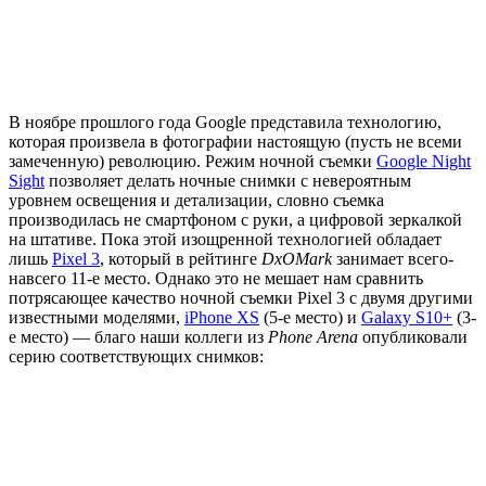
В ноябре прошлого года Google представила технологию,
которая произвела в фотографии настоящую (пусть не всеми
замеченную) революцию. Режим ночной съемки
Google Night
Sight
позволяет делать ночные снимки с невероятным
уровнем освещения и детализации, словно съемка
производилась не смартфоном с руки, а цифровой зеркалкой
на штативе. Пока этой изощренной технологией обладает
лишь
Pixel 3
, который в рейтинге
DxOMark
занимает всего-
навсего 11-е место. Однако это не мешает нам сравнить
потрясающее качество ночной съемки Pixel 3 с двумя другими
известными моделями,
iPhone XS
(5-е место) и
Galaxy S10+
(3-
е место) — благо наши коллеги из
Phone Arena
опубликовали
серию соответствующих снимков: