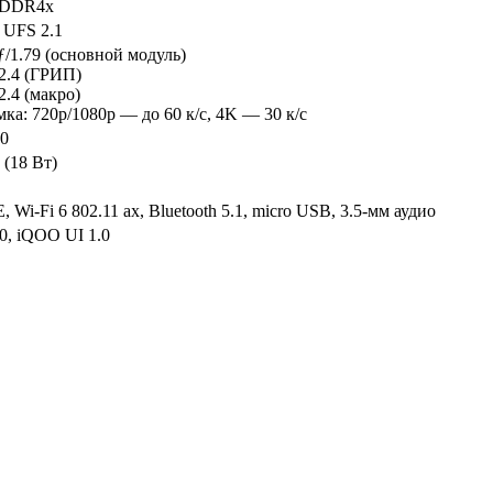
PDDR4x
 UFS 2.1
ƒ/1.79 (основной модуль)
/2.4 (ГРИП)
/2.4 (макро)
ка: 720p/1080p — до 60 к/с, 4K — 30 к/с
.0
 (18 Вт)
 Wi-Fi 6 802.11 ax, Bluetooth 5.1, micro USB, 3.5-мм аудио
0, iQOO UI 1.0