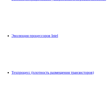
Эволюция процессоров Intel
Техпроцесс (плотность размещения транзисторов)