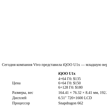
Сегодня компания Vivo представила iQOO U1x — младшую вер
iQOO U1x
4+64 Гб: $135
Цена
6+64 Гб: $150
6+128 Гб: $180
Размеры, вес
164.41 × 76.32 × 8.41 мм, 192.
Дисплей
6.51″ 720×1600 LCD
Процессор
Snapdragon 662