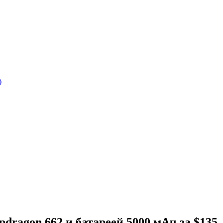
)
dragon 662 и батареей 5000 мАч за $135