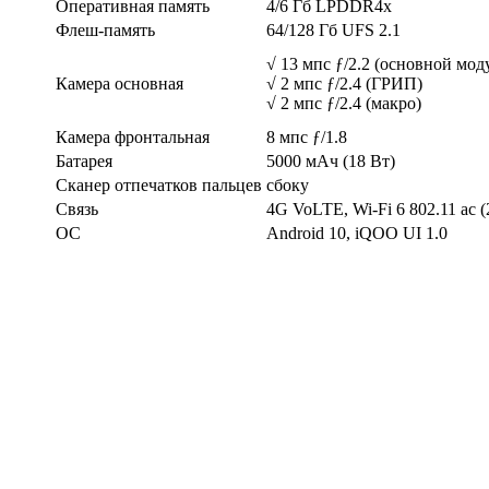
Оперативная память
4/6 Гб LPDDR4x
Флеш-память
64/128 Гб UFS 2.1
√ 13 мпс ƒ/2.2 (основной мод
Камера основная
√ 2 мпс ƒ/2.4 (ГРИП)
√ 2 мпс ƒ/2.4 (макро)
Камера фронтальная
8 мпс ƒ/1.8
Батарея
5000 мАч (18 Вт)
Сканер отпечатков пальцев
сбоку
Связь
4G VoLTE, Wi-Fi 6 802.11 ac (
ОС
Android 10, iQOO UI 1.0