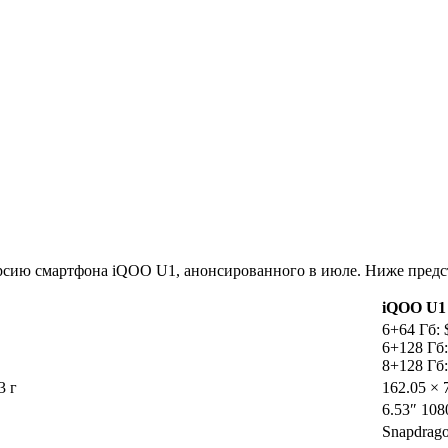
сию смартфона iQOO U1, анонсированного в июле. Ниже предст
iQOO U1
6+64 Гб: 
6+128 Гб:
8+128 Гб:
3 г
162.05 × 
6.53″ 10
Snapdrag