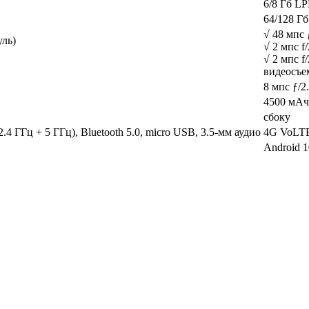
6/8 Гб L
64/128 Гб
√ 48 мпс 
уль)
√ 2 мпс f
√ 2 мпс f
видеосъем
8 мпс ƒ/2
4500 мАч
сбоку
2.4 ГГц + 5 ГГц), Bluetooth 5.0, micro USB, 3.5-мм аудио
4G VoLTE,
Android 1