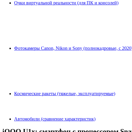
Очки виртуальной реальности (для ПК и консолей)
Фотокамеры Canon, Nikon и Sony (полнокадровые, с 2020
Космические ракеты (тяжелые, эксплуатируемые)
Автомобили (сравнение характеристик)
iQOO U1x: смартфон с процессором Snap