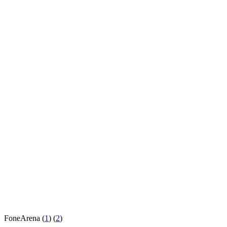
FoneArena (
1
) (
2
)