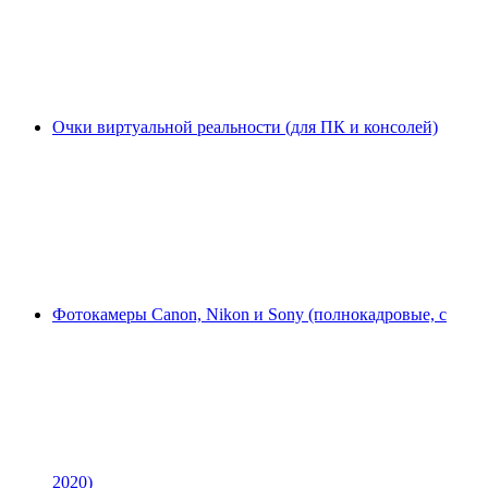
Очки виртуальной реальности (для ПК и консолей)
Фотокамеры Canon, Nikon и Sony (полнокадровые, с
2020)