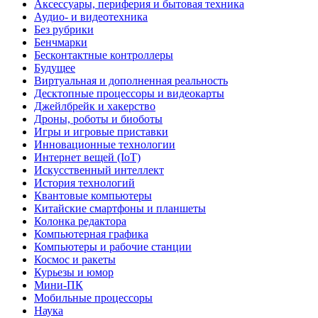
Аксессуары, периферия и бытовая техника
Аудио- и видеотехника
Без рубрики
Бенчмарки
Бесконтактные контроллеры
Будущее
Виртуальная и дополненная реальность
Десктопные процессоры и видеокарты
Джейлбрейк и хакерство
Дроны, роботы и биоботы
Игры и игровые приставки
Инновационные технологии
Интернет вещей (IoT)
Искусственный интеллект
История технологий
Квантовые компьютеры
Китайские смартфоны и планшеты
Колонка редактора
Компьютерная графика
Компьютеры и рабочие станции
Космос и ракеты
Курьезы и юмор
Мини-ПК
Мобильные процессоры
Наука