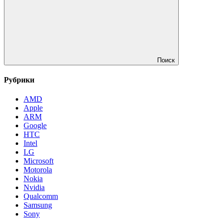
Поиск
Рубрики
AMD
Apple
ARM
Google
HTC
Intel
LG
Microsoft
Motorola
Nokia
Nvidia
Qualcomm
Samsung
Sony