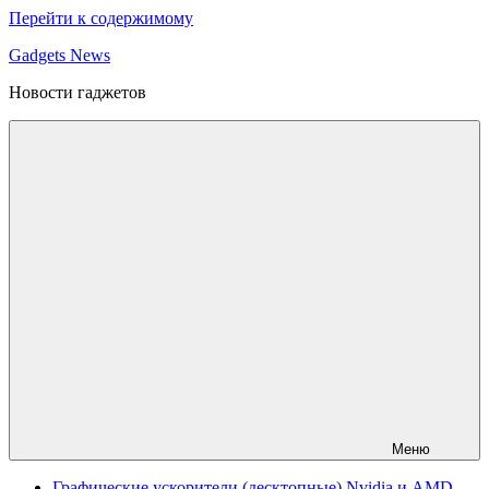
Перейти к содержимому
Gadgets News
Новости гаджетов
Меню
Графические ускорители (десктопные) Nvidia и AMD