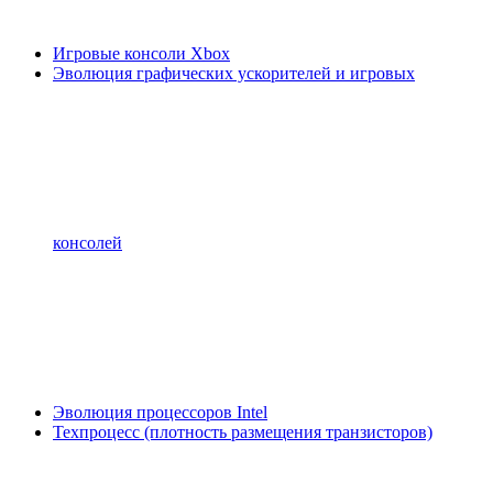
Игровые консоли Xbox
Эволюция графических ускорителей и игровых
консолей
Эволюция процессоров Intel
Техпроцесс (плотность размещения транзисторов)