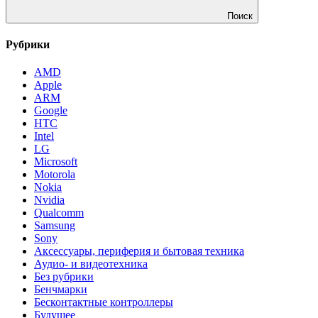
Поиск
Рубрики
AMD
Apple
ARM
Google
HTC
Intel
LG
Microsoft
Motorola
Nokia
Nvidia
Qualcomm
Samsung
Sony
Аксессуары, периферия и бытовая техника
Аудио- и видеотехника
Без рубрики
Бенчмарки
Бесконтактные контроллеры
Будущее