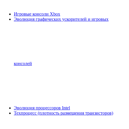
Игровые консоли Xbox
Эволюция графических ускорителей и игровых
консолей
Эволюция процессоров Intel
Техпроцесс (плотность размещения транзисторов)