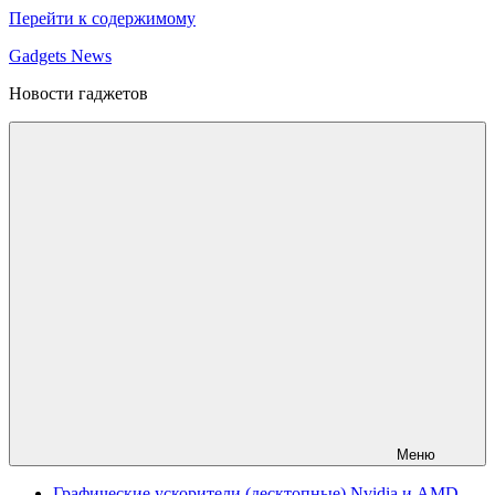
Перейти к содержимому
Gadgets News
Новости гаджетов
Меню
Графические ускорители (десктопные) Nvidia и AMD