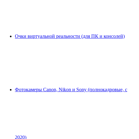
Очки виртуальной реальности (для ПК и консолей)
Фотокамеры Canon, Nikon и Sony (полнокадровые, с
2020)