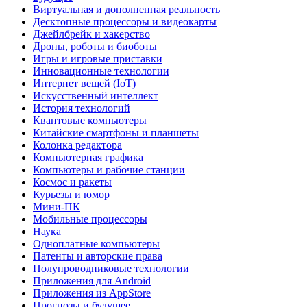
Виртуальная и дополненная реальность
Десктопные процессоры и видеокарты
Джейлбрейк и хакерство
Дроны, роботы и биоботы
Игры и игровые приставки
Инновационные технологии
Интернет вещей (IoT)
Искусственный интеллект
История технологий
Квантовые компьютеры
Китайские смартфоны и планшеты
Колонка редактора
Компьютерная графика
Компьютеры и рабочие станции
Космос и ракеты
Курьезы и юмор
Мини-ПК
Мобильные процессоры
Наука
Одноплатные компьютеры
Патенты и авторские права
Полупроводниковые технологии
Приложения для Android
Приложения из AppStore
Прогнозы и будущее