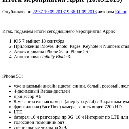
Опубликовано
22:37 10.09.2013
19:36 11.09.2013
автором
Editor
Итак, подведем итоги сегодняшнего мероприятия Apple:
iOS 7 выйдет 18 сентября
Приложения iMovie, iPhoto, Pages, Keynote и Numbers ст
Анонсированы iPhone 5C и iPhone 5S
Анонсирован
Infinity Blade 3
.
iPhone 5C:
уже знакомый дизайн (цвета: синий, белый, розовый, же
4-дюймовый Retina-дисплей
процессор A6
8-мегапиксельная камера (апертура ƒ/2.4) с 3-кратным зу
фронтальная (FaceTime) камера, запись видео 720p HD
LTE
батарея: 10 ч разговоры пр 3G, 10 ч Интернет по LTE или
голосовой помощник
Siri
специальные чехлы за $29.