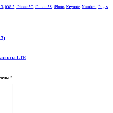
 3
,
iOS 7
,
iPhone 5C
,
iPhone 5S
,
iPhoto
,
Keynote
,
Numbers
,
Pages
13)
частоты LTE
ечены
*