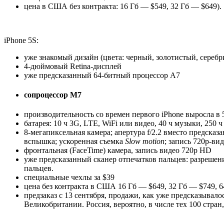
цена в США без контракта: 16 Гб — $549, 32 Гб — $649).
iPhone 5S:
уже знакомый дизайн (цвета: черный, золотистый, серебр
4-дюймовый Retina-дисплей
уже предсказанный 64-битный процессор A7
сопроцессор M7
производительность со времен первого iPhone выросла в 
батарея: 10 ч 3G, LTE, WiFi или видео, 40 ч музыки, 250
8-мегапиксельная камера; апертура f/2.2 вместо предска
вспышка; ускоренная съемка
Slow motion
; запись 720p-ви
фронтальная (FaceTime) камера, запись видео 720p HD
уже предсказанный сканер отпечатков пальцев: разрешен
пальцев.
специальные чехлы за $39
цена без контракта в США 16 Гб — $649, 32 Гб — $749, 6
предзаказ с 13 сентября, продажи, как уже предсказывало
Великобритании. Россия, вероятно, в числе тех 100 стран