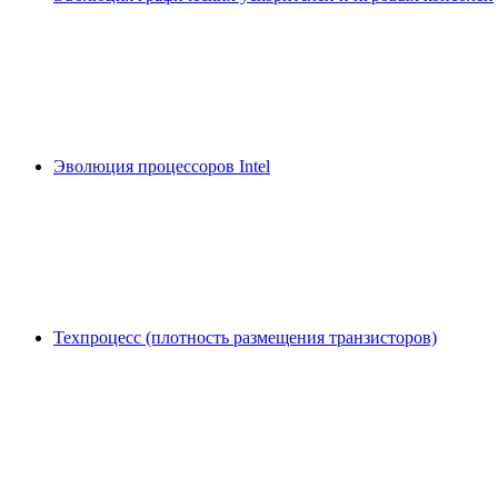
Эволюция процессоров Intel
Техпроцесс (плотность размещения транзисторов)