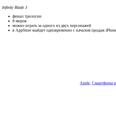
Infinity Blade 3
финал трилогии
8 миров
можно играть за одного из двух персонажей
в AppStore выйдет одновременно с началом продаж iPhone 5
Apple
,
Смартфоны и