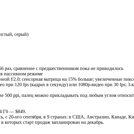
истый, серый)
56 раз, сравнение с предшественником пока не приводилось
 ч в пассивном режиме
занной f/2.0; сенсорная матрица на 15% больше; увеличенные пик
део при 120 fps (кадрах в секунду) или 1080p-видео при 30 fps; 3
ие 500 ppi, палец можно прикладывать под любым углом относит
4 Гб — $849.
сь, с 20-ого сентября, в 9 странах: в США, Австралии, Канаде, 
, в которых старт продаж запланирован на декабрь.