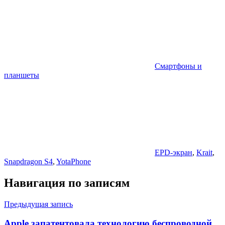
Смартфоны и
планшеты
EPD-экран
,
Krait
,
Snapdragon S4
,
YotaPhone
Навигация по записям
Предыдущая запись
Apple запатентовала технологию беспроводной