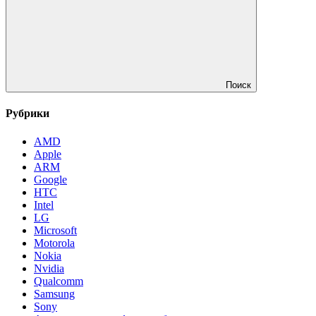
Поиск
Рубрики
AMD
Apple
ARM
Google
HTC
Intel
LG
Microsoft
Motorola
Nokia
Nvidia
Qualcomm
Samsung
Sony