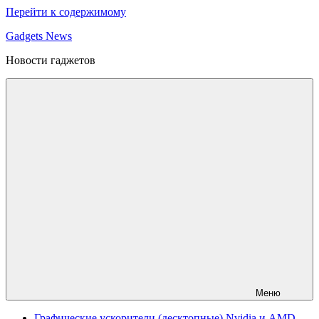
Перейти к содержимому
Gadgets News
Новости гаджетов
Меню
Графические ускорители (десктопные) Nvidia и AMD