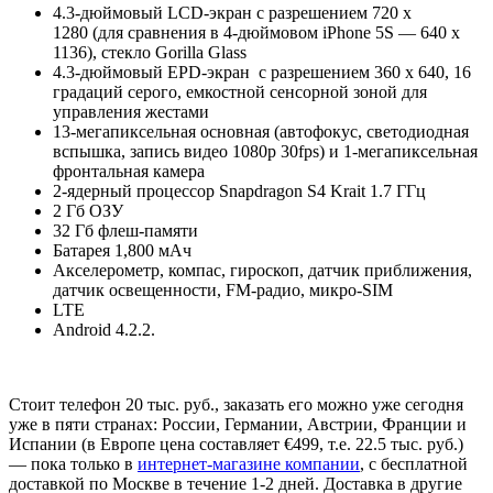
4.3-дюймовый LCD-экран с разрешением 720 x
1280 (для сравнения в 4-дюймовом iPhone 5S — 640 x
1136), стекло Gorilla Glass
4.3-дюймовый EPD-экран с разрешением 360 x 640, 16
градаций серого, емкостной сенсорной зоной для
управления жестами
13-мегапиксельная основная (автофокус, светодиодная
вспышка, запись видео 1080p 30fps) и 1-мегапиксельная
фронтальная камера
2-ядерный процессор Snapdragon S4 Krait 1.7 ГГц
2 Гб ОЗУ
32 Гб флеш-памяти
Батарея 1,800 мАч
Акселерометр, компас, гироскоп, датчик приближения,
датчик освещенности, FM-радио, микро-SIM
LTE
Android 4.2.2.
Стоит телефон 20 тыс. руб., заказать его можно уже сегодня
уже в пяти странах: России, Германии, Австрии, Франции и
Испании (в Европе цена составляет €499, т.е. 22.5 тыс. руб.)
— пока только в
интернет-магазине компании
, с бесплатной
доставкой по Москве в течение 1-2 дней. Доставка в другие