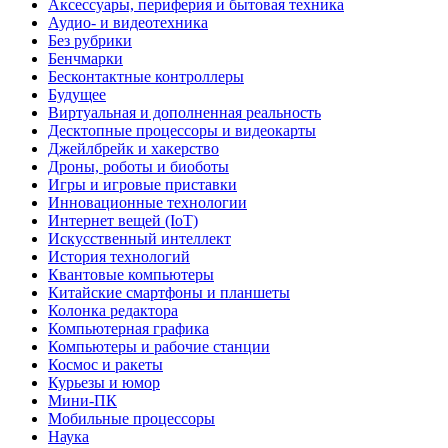
Аксессуары, периферия и бытовая техника
Аудио- и видеотехника
Без рубрики
Бенчмарки
Бесконтактные контроллеры
Будущее
Виртуальная и дополненная реальность
Десктопные процессоры и видеокарты
Джейлбрейк и хакерство
Дроны, роботы и биоботы
Игры и игровые приставки
Инновационные технологии
Интернет вещей (IoT)
Искусственный интеллект
История технологий
Квантовые компьютеры
Китайские смартфоны и планшеты
Колонка редактора
Компьютерная графика
Компьютеры и рабочие станции
Космос и ракеты
Курьезы и юмор
Мини-ПК
Мобильные процессоры
Наука