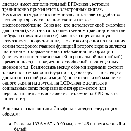
дисплея имеет дополнительный EPD-экран, который
традиционно применяется в электронных книгах.
Несомненным достоинством последних является удобство
чтения при ярком солнечном свете и низкое
энергопотребление. Те из вас, кто использует свой смартфон
для чтения (в частности, в общественном транспорте или где-
нибудь на пляжном отдыхе) наверняка оценят данную
возможность по достоинству. Но с точки зрения пользования
самим телефоном главной функцией второго экрана является
постоянное отображение востребованной информации
(причем в соответствии с вашей персональной настройкой) —
времени, погоды, полученных сообщений, пропущенных
звонков и т.д. Взаимосвязь между обоими экранами состоит
также в в возможности (судя по видеообзору — пока еще с
достаточно сырой реализацией) переносить изображение с
одного экрана на другой, на LCD-экране делиться в
социальных сетях понравившимся фрагментом или
переводить незнакомое слово из читаемой на EPD-экране
книги и т.д.
В целом характеристики Йотафона выглядят следующим
образом:
Размеры 133.6 x 67 x 9.99 мм, вес 146 г, цвета черный и
белый