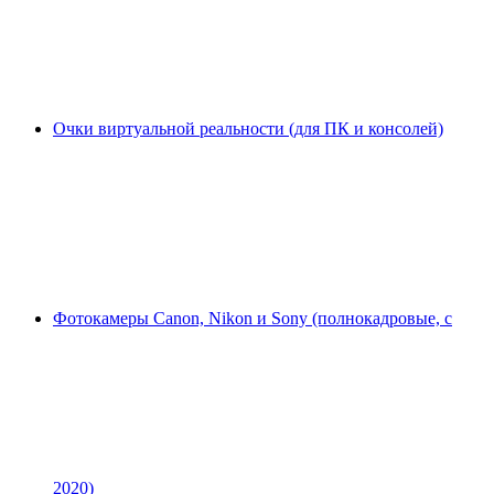
Очки виртуальной реальности (для ПК и консолей)
Фотокамеры Canon, Nikon и Sony (полнокадровые, с
2020)