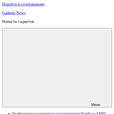
Перейти к содержимому
Gadgets News
Новости гаджетов
Меню
Графические ускорители (десктопные) Nvidia и AMD