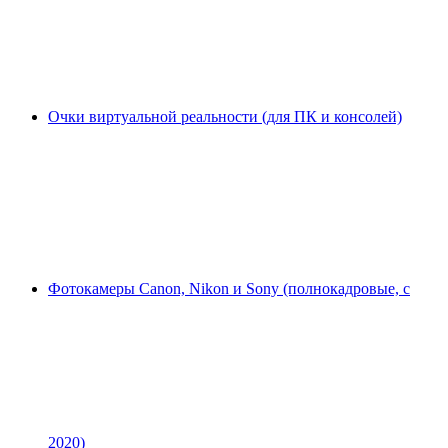
Очки виртуальной реальности (для ПК и консолей)
Фотокамеры Canon, Nikon и Sony (полнокадровые, с
2020)