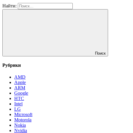
Найти:
Поиск
Рубрики
AMD
Apple
ARM
Google
HTC
Intel
LG
Microsoft
Motorola
Nokia
Nvidia