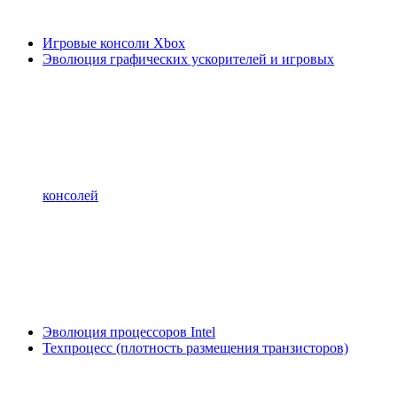
Игровые консоли Xbox
Эволюция графических ускорителей и игровых
консолей
Эволюция процессоров Intel
Техпроцесс (плотность размещения транзисторов)