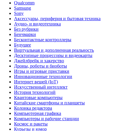
Qualcomm
Samsung
Sony
Аксессуары, периферия и бытовая техника
Аудио- и видеотехника
Без рубрики
Бенчмарки
Бесконтактные контроллеры
Будущее
Виртуальная и дополненная реальность
Десктопные процессоры и видеокарты
Джейлбрейк и хакерство
Дроны, роботы и биоботы
Игры и игровые приставки
Инновационные технологии
Интернет вещей (IoT)
Искусственный интеллект
История технологий
Квантовые компьютеры
Китайские смартфоны и планшеты
Колонка редактора
Компьютерная графика
Компьютеры и рабочие станции
Космос и ракеты
Курьезы и юмор