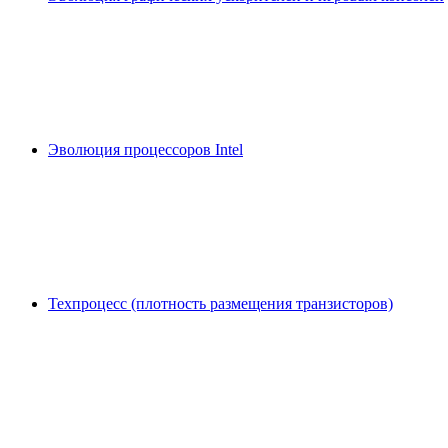
Эволюция процессоров Intel
Техпроцесс (плотность размещения транзисторов)