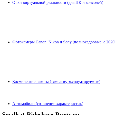
Очки виртуальной реальности (для ПК и консолей)
Фотокамеры Canon, Nikon и Sony (полнокадровые, с 2020
Космические ракеты (тяжелые, эксплуатируемые)
Автомобили (сравнение характеристик)
Smallsat-Rideshare-Program