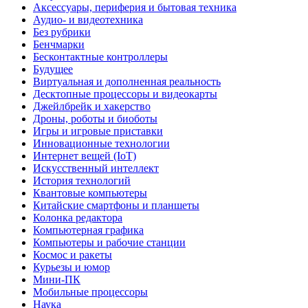
Аксессуары, периферия и бытовая техника
Аудио- и видеотехника
Без рубрики
Бенчмарки
Бесконтактные контроллеры
Будущее
Виртуальная и дополненная реальность
Десктопные процессоры и видеокарты
Джейлбрейк и хакерство
Дроны, роботы и биоботы
Игры и игровые приставки
Инновационные технологии
Интернет вещей (IoT)
Искусственный интеллект
История технологий
Квантовые компьютеры
Китайские смартфоны и планшеты
Колонка редактора
Компьютерная графика
Компьютеры и рабочие станции
Космос и ракеты
Курьезы и юмор
Мини-ПК
Мобильные процессоры
Наука