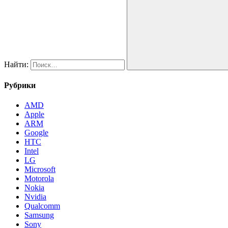
Найти:
Рубрики
AMD
Apple
ARM
Google
HTC
Intel
LG
Microsoft
Motorola
Nokia
Nvidia
Qualcomm
Samsung
Sony