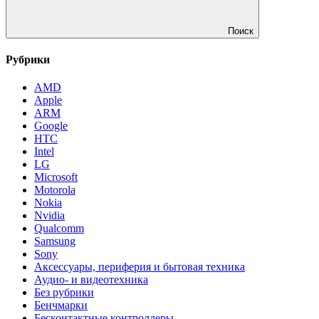
Поиск
Рубрики
AMD
Apple
ARM
Google
HTC
Intel
LG
Microsoft
Motorola
Nokia
Nvidia
Qualcomm
Samsung
Sony
Аксессуары, периферия и бытовая техника
Аудио- и видеотехника
Без рубрики
Бенчмарки
Бесконтактные контроллеры