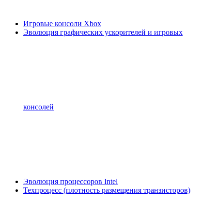
Игровые консоли Xbox
Эволюция графических ускорителей и игровых
консолей
Эволюция процессоров Intel
Техпроцесс (плотность размещения транзисторов)