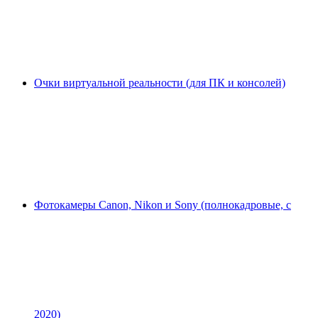
Очки виртуальной реальности (для ПК и консолей)
Фотокамеры Canon, Nikon и Sony (полнокадровые, с
2020)