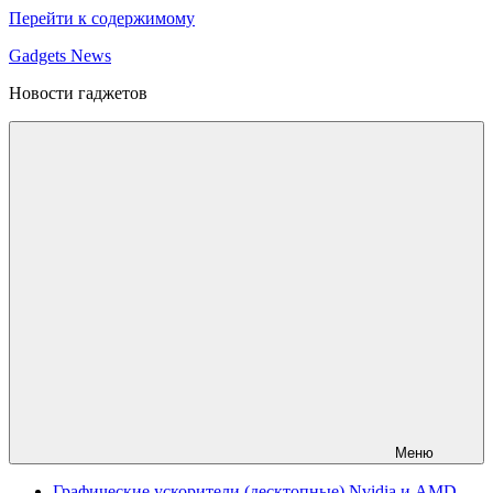
Перейти к содержимому
Gadgets News
Новости гаджетов
Меню
Графические ускорители (десктопные) Nvidia и AMD