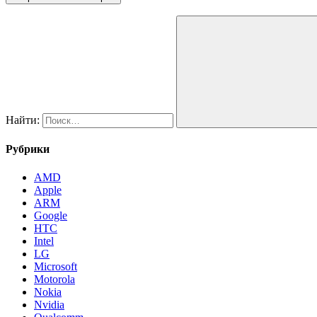
Найти:
Рубрики
AMD
Apple
ARM
Google
HTC
Intel
LG
Microsoft
Motorola
Nokia
Nvidia