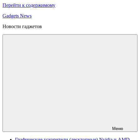
Перейти к содержимому
Gadgets News
Новости гаджетов
Меню
Графические ускорители (десктопные) Nvidia и AMD