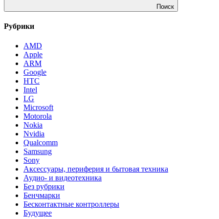
Поиск
Рубрики
AMD
Apple
ARM
Google
HTC
Intel
LG
Microsoft
Motorola
Nokia
Nvidia
Qualcomm
Samsung
Sony
Аксессуары, периферия и бытовая техника
Аудио- и видеотехника
Без рубрики
Бенчмарки
Бесконтактные контроллеры
Будущее