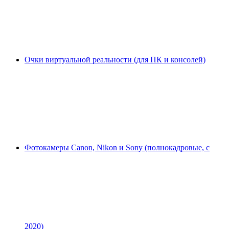
Очки виртуальной реальности (для ПК и консолей)
Фотокамеры Canon, Nikon и Sony (полнокадровые, с
2020)