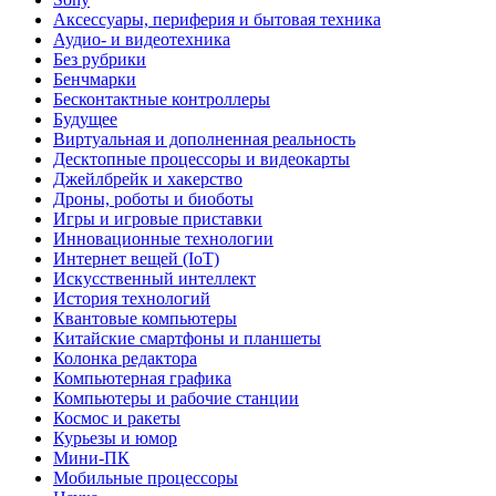
Аксессуары, периферия и бытовая техника
Аудио- и видеотехника
Без рубрики
Бенчмарки
Бесконтактные контроллеры
Будущее
Виртуальная и дополненная реальность
Десктопные процессоры и видеокарты
Джейлбрейк и хакерство
Дроны, роботы и биоботы
Игры и игровые приставки
Инновационные технологии
Интернет вещей (IoT)
Искусственный интеллект
История технологий
Квантовые компьютеры
Китайские смартфоны и планшеты
Колонка редактора
Компьютерная графика
Компьютеры и рабочие станции
Космос и ракеты
Курьезы и юмор
Мини-ПК
Мобильные процессоры