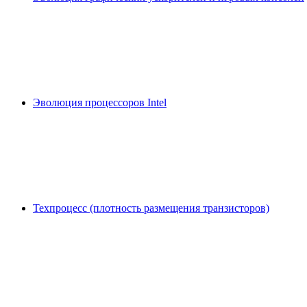
Эволюция процессоров Intel
Техпроцесс (плотность размещения транзисторов)