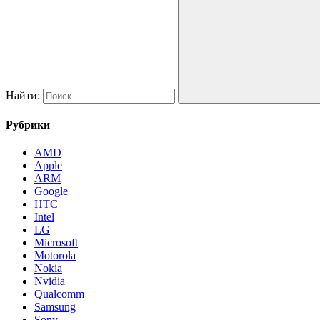
Найти:
Рубрики
AMD
Apple
ARM
Google
HTC
Intel
LG
Microsoft
Motorola
Nokia
Nvidia
Qualcomm
Samsung
Sony