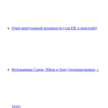
Очки виртуальной реальности (для ПК и консолей)
Фотокамеры Canon, Nikon и Sony (полнокадровые, с
2020)