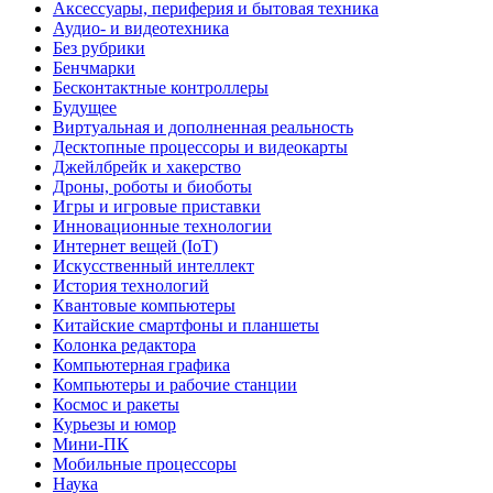
Аксессуары, периферия и бытовая техника
Аудио- и видеотехника
Без рубрики
Бенчмарки
Бесконтактные контроллеры
Будущее
Виртуальная и дополненная реальность
Десктопные процессоры и видеокарты
Джейлбрейк и хакерство
Дроны, роботы и биоботы
Игры и игровые приставки
Инновационные технологии
Интернет вещей (IoT)
Искусственный интеллект
История технологий
Квантовые компьютеры
Китайские смартфоны и планшеты
Колонка редактора
Компьютерная графика
Компьютеры и рабочие станции
Космос и ракеты
Курьезы и юмор
Мини-ПК
Мобильные процессоры
Наука