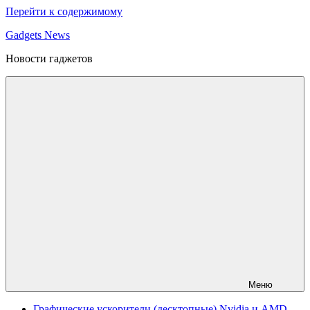
Перейти к содержимому
Gadgets News
Новости гаджетов
Меню
Графические ускорители (десктопные) Nvidia и AMD