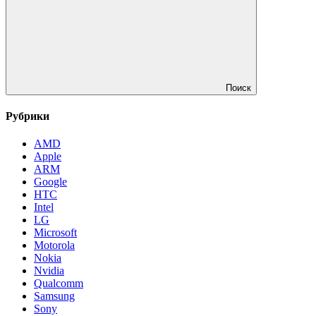
Поиск
Рубрики
AMD
Apple
ARM
Google
HTC
Intel
LG
Microsoft
Motorola
Nokia
Nvidia
Qualcomm
Samsung
Sony