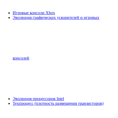
Игровые консоли Xbox
Эволюция графических ускорителей и игровых
консолей
Эволюция процессоров Intel
Техпроцесс (плотность размещения транзисторов)