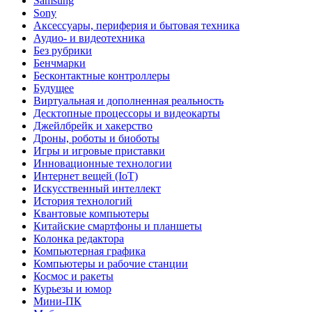
Samsung
Sony
Аксессуары, периферия и бытовая техника
Аудио- и видеотехника
Без рубрики
Бенчмарки
Бесконтактные контроллеры
Будущее
Виртуальная и дополненная реальность
Десктопные процессоры и видеокарты
Джейлбрейк и хакерство
Дроны, роботы и биоботы
Игры и игровые приставки
Инновационные технологии
Интернет вещей (IoT)
Искусственный интеллект
История технологий
Квантовые компьютеры
Китайские смартфоны и планшеты
Колонка редактора
Компьютерная графика
Компьютеры и рабочие станции
Космос и ракеты
Курьезы и юмор
Мини-ПК