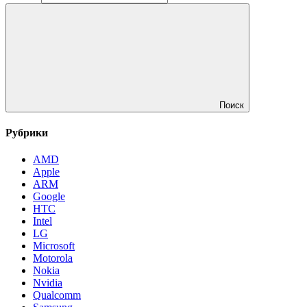
Поиск
Рубрики
AMD
Apple
ARM
Google
HTC
Intel
LG
Microsoft
Motorola
Nokia
Nvidia
Qualcomm