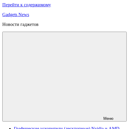
Перейти к содержимому
Gadgets News
Новости гаджетов
Меню
Графические ускорители (десктопные) Nvidia и AMD