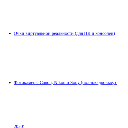
Очки виртуальной реальности (для ПК и консолей)
Фотокамеры Canon, Nikon и Sony (полнокадровые, с
2020)