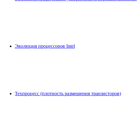
Эволюция процессоров Intel
Техпроцесс (плотность размещения транзисторов)