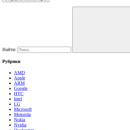
Найти:
Рубрики
AMD
Apple
ARM
Google
HTC
Intel
LG
Microsoft
Motorola
Nokia
Nvidia