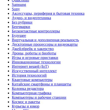
Qualcomm
Samsung
Sony
Аксессуары, периферия и бытовая техника
Аудио- и видеотехника
Без рубрики
Бенчмарки
Бесконтактные контроллеры
Будущее
Виртуальная и дополненная реальность
Десктопные процессоры и видеокарты
Джейлбрейк и хакерство
Дроны, роботы и биоботы
Игры и игровые приставки
Инновационные технологии
Интернет вещей (IoT)
Искусственный интеллект
История технологий
Квантовые компьютеры
Китайские смартфоны и планшеты
Колонка редактора
Компьютерная графика
Компьютеры и рабочие станции
Космос и ракеты
Курьезы и юмор