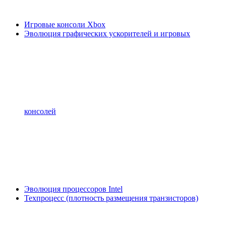
Игровые консоли Xbox
Эволюция графических ускорителей и игровых
консолей
Эволюция процессоров Intel
Техпроцесс (плотность размещения транзисторов)