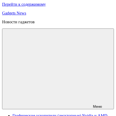
Перейти к содержимому
Gadgets News
Новости гаджетов
Меню
Графические ускорители (десктопные) Nvidia и AMD