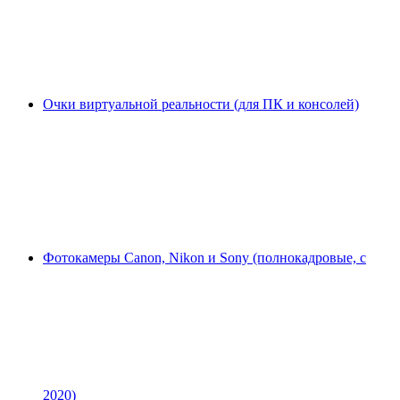
Очки виртуальной реальности (для ПК и консолей)
Фотокамеры Canon, Nikon и Sony (полнокадровые, с
2020)