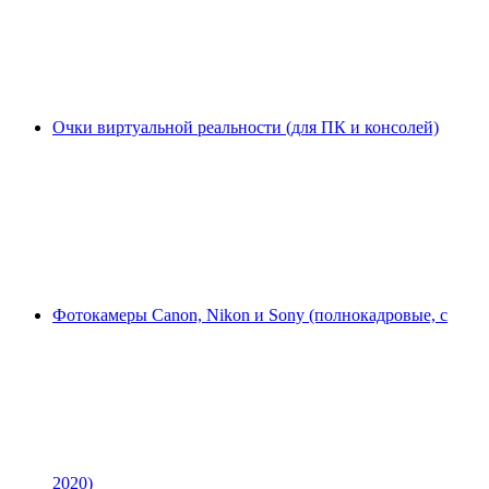
Очки виртуальной реальности (для ПК и консолей)
Фотокамеры Canon, Nikon и Sony (полнокадровые, с
2020)