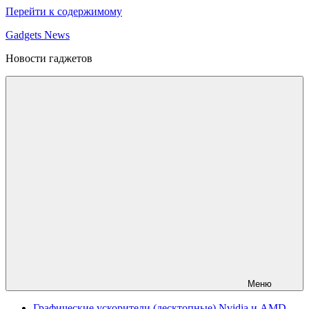
Перейти к содержимому
Gadgets News
Новости гаджетов
Меню
Графические ускорители (десктопные) Nvidia и AMD