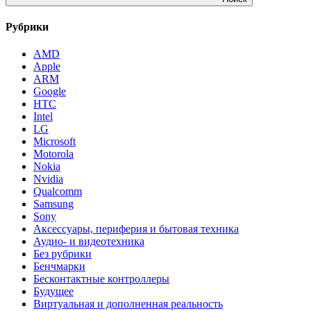
Рубрики
AMD
Apple
ARM
Google
HTC
Intel
LG
Microsoft
Motorola
Nokia
Nvidia
Qualcomm
Samsung
Sony
Аксессуары, периферия и бытовая техника
Аудио- и видеотехника
Без рубрики
Бенчмарки
Бесконтактные контроллеры
Будущее
Виртуальная и дополненная реальность