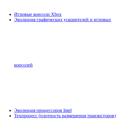
Игровые консоли Xbox
Эволюция графических ускорителей и игровых
консолей
Эволюция процессоров Intel
Техпроцесс (плотность размещения транзисторов)