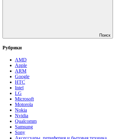
Поиск
Рубрики
AMD
Apple
ARM
Google
HTC
Intel
LG
Microsoft
Motorola
Nokia
Nvidia
Qualcomm
Samsung
Sony
Аксессуары, периферия и бытовая техника