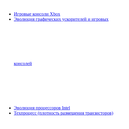
Игровые консоли Xbox
Эволюция графических ускорителей и игровых
консолей
Эволюция процессоров Intel
Техпроцесс (плотность размещения транзисторов)