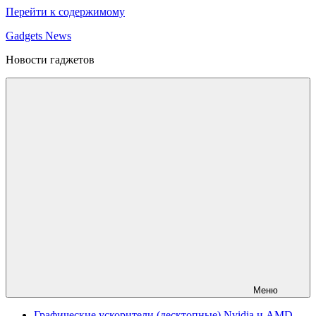
Перейти к содержимому
Gadgets News
Новости гаджетов
Меню
Графические ускорители (десктопные) Nvidia и AMD