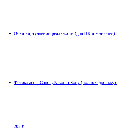
Очки виртуальной реальности (для ПК и консолей)
Фотокамеры Canon, Nikon и Sony (полнокадровые, с
2020)