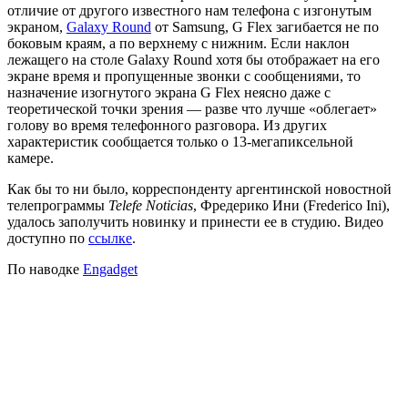
отличие от другого известного нам телефона с изгонутым
экраном,
Galaxy Round
от Samsung, G Flex загибается не по
боковым краям, а по верхнему с нижним. Если наклон
лежащего на столе Galaxy Round хотя бы отображает на его
экране время и пропущенные звонки с сообщениями, то
назначение изогнутого экрана G Flex неясно даже с
теоретической точки зрения — разве что лучше «облегает»
голову во время телефонного разговора. Из других
характеристик сообщается только о 13-мегапиксельной
камере.
Как бы то ни было, корреспонденту аргентинской новостной
телепрограммы
Telefe Noticias
, Фредерико Ини (Frederico Ini),
удалось заполучить новинку и принести ее в студию. Видео
доступно по
ссылке
.
По наводке
Engadget