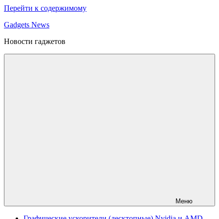
Перейти к содержимому
Gadgets News
Новости гаджетов
Меню
Графические ускорители (десктопные) Nvidia и AMD