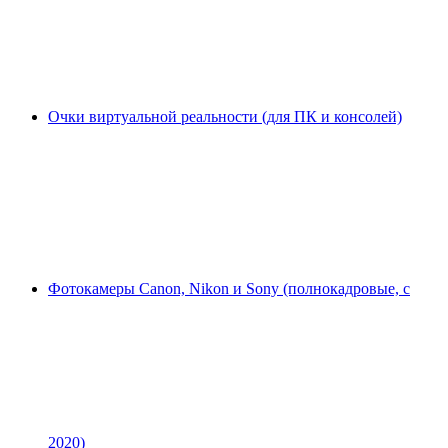
Очки виртуальной реальности (для ПК и консолей)
Фотокамеры Canon, Nikon и Sony (полнокадровые, с
2020)