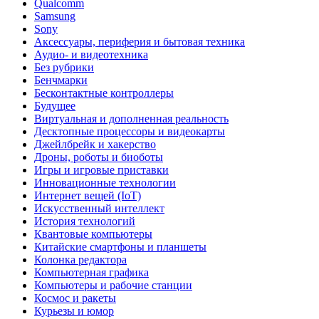
Qualcomm
Samsung
Sony
Аксессуары, периферия и бытовая техника
Аудио- и видеотехника
Без рубрики
Бенчмарки
Бесконтактные контроллеры
Будущее
Виртуальная и дополненная реальность
Десктопные процессоры и видеокарты
Джейлбрейк и хакерство
Дроны, роботы и биоботы
Игры и игровые приставки
Инновационные технологии
Интернет вещей (IoT)
Искусственный интеллект
История технологий
Квантовые компьютеры
Китайские смартфоны и планшеты
Колонка редактора
Компьютерная графика
Компьютеры и рабочие станции
Космос и ракеты
Курьезы и юмор