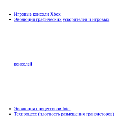
Игровые консоли Xbox
Эволюция графических ускорителей и игровых
консолей
Эволюция процессоров Intel
Техпроцесс (плотность размещения транзисторов)