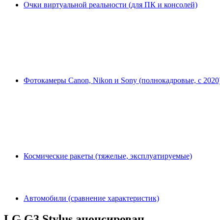
Очки виртуальной реальности (для ПК и консолей)
Фотокамеры Canon, Nikon и Sony (полнокадровые, с 2020
Космические ракеты (тяжелые, эксплуатируемые)
Автомобили (сравнение характеристик)
LG G3 Stylus анонсирован