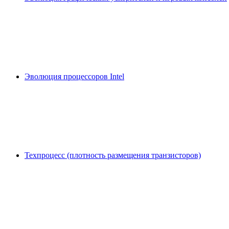
Эволюция процессоров Intel
Техпроцесс (плотность размещения транзисторов)