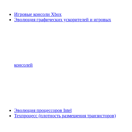
Игровые консоли Xbox
Эволюция графических ускорителей и игровых
консолей
Эволюция процессоров Intel
Техпроцесс (плотность размещения транзисторов)