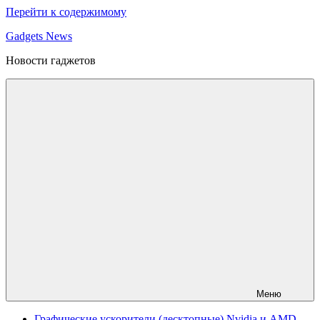
Перейти к содержимому
Gadgets News
Новости гаджетов
Меню
Графические ускорители (десктопные) Nvidia и AMD