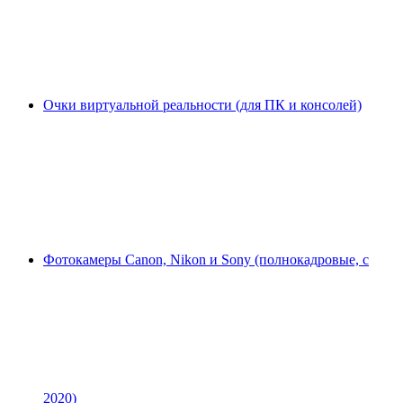
Очки виртуальной реальности (для ПК и консолей)
Фотокамеры Canon, Nikon и Sony (полнокадровые, с
2020)