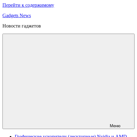
Перейти к содержимому
Gadgets News
Новости гаджетов
Меню
Графические ускорители (десктопные) Nvidia и AMD