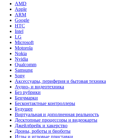
AMD
Apple
ARM
Google
HTC
Intel
LG
Microsoft
Motorola
Nokia
Nvidia
Qualcomm
Samsung
Sony
Аксессуары, периферия и бытовая техника
Аудио- и видеотехника
Без рубрики
Бенчмарки
Бесконтактные контроллеры
Будущее
Виртуальная и дополненная реальность
Десктопные процессоры и видеокарты
Джейлбрейк и хакерство
Дроны, роботы и биоботы
Игры и игровые приставки