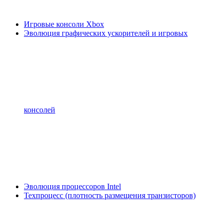
Игровые консоли Xbox
Эволюция графических ускорителей и игровых
консолей
Эволюция процессоров Intel
Техпроцесс (плотность размещения транзисторов)