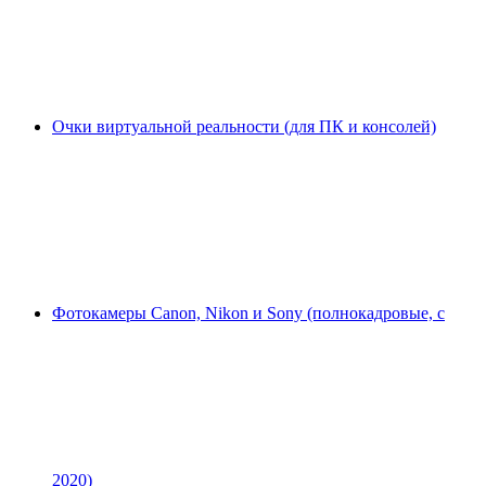
Очки виртуальной реальности (для ПК и консолей)
Фотокамеры Canon, Nikon и Sony (полнокадровые, с
2020)