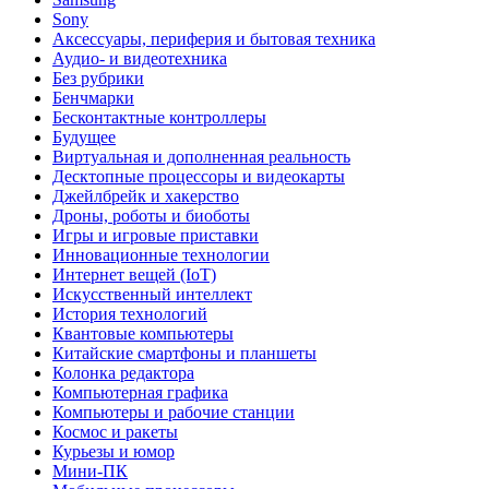
Sony
Аксессуары, периферия и бытовая техника
Аудио- и видеотехника
Без рубрики
Бенчмарки
Бесконтактные контроллеры
Будущее
Виртуальная и дополненная реальность
Десктопные процессоры и видеокарты
Джейлбрейк и хакерство
Дроны, роботы и биоботы
Игры и игровые приставки
Инновационные технологии
Интернет вещей (IoT)
Искусственный интеллект
История технологий
Квантовые компьютеры
Китайские смартфоны и планшеты
Колонка редактора
Компьютерная графика
Компьютеры и рабочие станции
Космос и ракеты
Курьезы и юмор
Мини-ПК