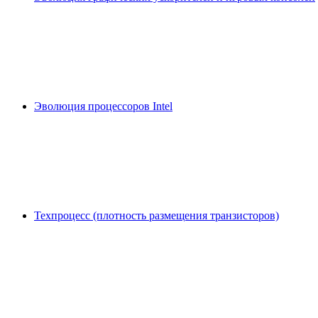
Эволюция процессоров Intel
Техпроцесс (плотность размещения транзисторов)