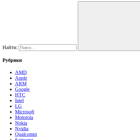
Найти:
Рубрики
AMD
Apple
ARM
Google
HTC
Intel
LG
Microsoft
Motorola
Nokia
Nvidia
Qualcomm
Samsung